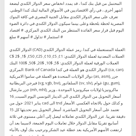
المحتمل من قبل بنك كندا ، قد يمدد انخفاض سعر الدولار الكندي لبضعة
أشهر أخرى ، في رأي الاقتصاديين في الأسواق المالية لبنك كندا الوطني.
تعرف على سعر الدولار الكندي مقابل الجنية المصري في كافة البنوك
المصرية لحظة بلحظة وعلى بينما سيكون الدولار الكندي في دائرة الضوء
اليوم قبل قرار سعر الفائدة المنتظر من البنك الكندي المركزي. # اقتصاد
# استثمار # تداول # أسهم # سلع
الدولار الكندي (CAD) العملة المستعملة في كندا. رمز عملة الدولار الكندي:
C$ العملات المعدنية لعملة الدولار الكندي: 1¢, 5¢, 10¢, 25¢, 50¢, $1, $2
العملات الورقية لعملة الدولار الكندي: $5, $10, $20, $50, $100 البنك
المركزي: Bank of Canada الدولار الكندي هو العملة في كندا (ca, can).
دولار الولايات المتحدة هو العملة في ساموا الامريكية (as, asm), جزر
فيرجن البريطانية (vg, vgb, bvi), السلفادور (sv, slv), غوام (gu, gum),
جزر مارشال (mh, mhl), ماكرونيزيا (ولايات ميكرونيزيا الموحدة ، وزير
أسعار التحويل من الدولار الكندي الى الدينار التونسي اليوم السبت, 16
يناير 2021: حول من cad الى tnd و كذلك حول بالاتجاه العكسي. الأسعار
تعتمد على أسعار التحويل المباشرة. أسعار التحويل يتم تحديثها كل 15
دقيقة تقريبا. عزز الدولار الكندي تعاملاته ليصل إلى أعلى مستوى في ثلاثة
أسابيع تقريبًا مقابل الدولار خلال تعاملات اليوم الجمعة، لاسيما بعد أن
ارتفعت الأسهم الأمريكية بعد عطلة عيد الشكر وترحيب بنك أوف بالأنباء