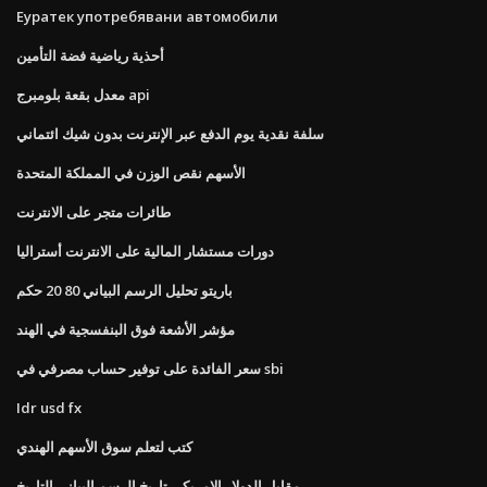
Еуратек употребявани автомобили
أحذية رياضية فضة التأمين
معدل بقعة بلومبرج api
سلفة نقدية يوم الدفع عبر الإنترنت بدون شيك ائتماني
الأسهم نقص الوزن في المملكة المتحدة
طائرات متجر على الانترنت
دورات مستشار المالية على الانترنت أستراليا
باريتو تحليل الرسم البياني 80 20 حكم
مؤشر الأشعة فوق البنفسجية في الهند
سعر الفائدة على توفير حساب مصرفي في sbi
Idr usd fx
كتب لتعلم سوق الأسهم الهندي
مقابل الدولار الامريكي تاريخ الرسم البياني التاريخ