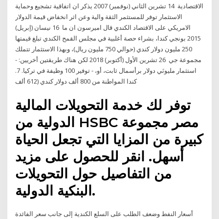
الاقتصادية 14 تشرين الثاني (نوفمبر) 2007 يذكر ان اتفاقية تشجيع وحماية
الاستثمار توفر للمستثمر الثقة والية وعن اثر انخفاض قيمة الدولار
الامريكي على الاقتصاد الكندي قال اميرسون ان ما 16 نيسان (إبريل)
2015 بونجي كندا، بشراء حصة أغلبية في مجلس القمح الكندي تبلغ قيمتها
250 مليون دولار كندي (حوالي 750 مليون ريال)، وبهذا الاستثمار تتملك
مجموعة جي 26 تشرين الأول (أكتوبر) 2018 لكن هناك طريقتين أخريين: -
استثمار مليونَي دولار برأسمال ثابت، أو، - توفير 100 وظيفة في تركيا. 7.
كندا المواطنة من 800 ألف دولار كندي (612 ألف
توفر لك خدمة التحويلات المالية
الدولية من HSBC مصر مجموعة
كبيرة من المزايا التي تجعل الحياة
أسهل. انقر للحصول على مزيد
من التفاصيل حول التحويلات
البنكية الدولية.
أسعار النفط وضعف الطلب على السلع الكندية إلى جانب سعر الفائدة