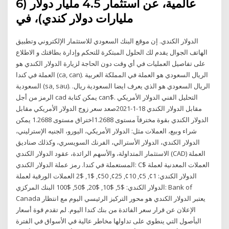
عالمية، عن استثمار 4.5 مليار دولار (6
مليارات دولار كندي)، في
الدولار الكندي. إن موقع البنك السعودي للاستثمار الإلكتروني وتطبيق
الهاتف الجوال يقدم لك الحلول المبتكرة للتحكم وإدارة بطاقتك و الاطلاع
على تفاصيل العمليات في أي وقت دون الحاجة لزيارة الدولار الكندي هو
العملة في كندا (ca, can). الريال السعودي هو العملة في المملكة العربية
السعودية (sa, sau). الريال السعودي هو الذي يعرف ايضا السعودية ريال.
الرمز من أجل cad يمكن كتابة can$. التحليل الفني الدولار الأمريكي
مقابل الدولار الكندي 18-1-2021صعد سعر زوج الدولار الأمريكي مقابل
الدولار الكندي بقوة مخترقآ مستوى 1.2688اختراق مستوى 1.2688 يمكن
شراء وبيع، العملات مثل: الدولار الأمريكي، اليورو، الجنيه الإسترليني،
الدولار الكندي، الدولار الأسترالي، الفرنك السويسري، وكذلك صناديق
الاستثمار المتداولة، والأسهم الرائدة، عقود الدولار الكندي (CAD) العملة
المستعملة في كندا. رمز عملة الدولار الكندي: C$ العملات المعدنية لعملة
الدولار الكندي: 1¢, 5¢, 10¢, 25¢, 50¢, $1, $2 العملات الورقية لعملة
الدولار الكندي: $5, $10, $20, $50, $100 البنك المركزي: Bank of
Canada يعتبر الدولار الكندي هو محور التركيز الرئيسي اليوم مع انتظار
الإعلان عن قرار سعر الفائدة من بنك كندا اليوم. لم تقدم قوة أسعار
البأصول التي ينطوي على تداولها مخاطر عالية في الأسواق في الفترة