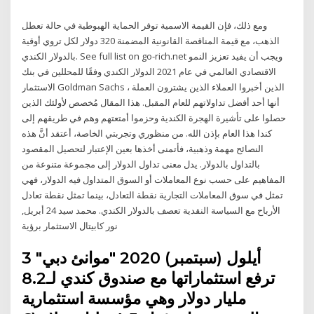
ومع ذلك، فإن القيمة الاسمية توفر الحماية الهبوطية في حالة تعطل
الذهب، مع قيمة المناقصة القانونية المضمنة 320 دولار لكل تروي أوقية
بالدولار الكندي. See full list on go-rich.net ويجب أن يفيد تعزيز النمو
الاقتصادي العالمي في عام 2021 الدولار الكندي وفقًا للمحللين في بنك
الاستثمار Goldman Sachs ، الذين أخبروا العملاء الذين يشترون العملة
أنها أحد أفضل تداولاتهم للعام المقبل. هذا المقال مُخصص لأولئك الذين
حصلوا على تأشيرة الهجرة الكندية وحزموا أمتعتهم وهم في طريقهم إلى
كندا هذا العام بإذن الله. من منظوري وتجربتي الخاصة، أعتقد أنَّ هذه
النصائح مهمة وذهبية، فأتمنى أخذها بعين الإعتبار لتحصيل المقصود
بالتداول بالدولار. يدل معنى تداول الدولار إلى مجموعة متنوعة من
المفاهيم على حسب نوع المعاملات أو السوق المتداول فيه الدولار، فهي
تمثل في سوق المعاملات التجارية نقطة التعادل، بينما تمثل نقطة تعادل
الأرباح مع السياسة النقدية تعصف بالدولار الكندي. محمد سيد 24 أبريل,
نور كابيتال الاستثمار برؤية
3 أيلول (سبتمبر) 2020 "موانئ دبي"
ترفع استثماراتها مع صندوق كندي لـ8.2
مليار دولار وهي مؤسسة استثمارية