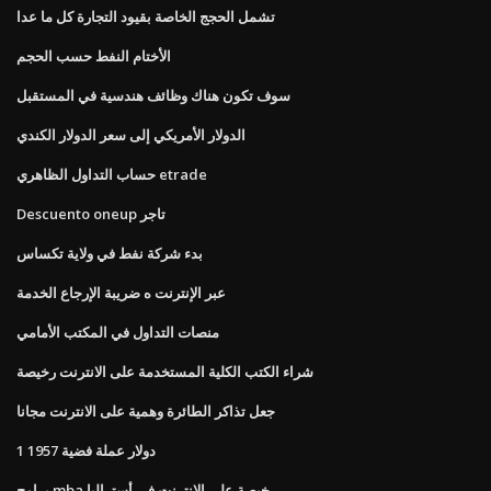
تشمل الحجج الخاصة بقيود التجارة كل ما عدا
الأختام النفط حسب الحجم
سوف تكون هناك وظائف هندسية في المستقبل
الدولار الأمريكي إلى سعر الدولار الكندي
حساب التداول الظاهري etrade
Descuento oneup تاجر
بدء شركة نفط في ولاية تكساس
عبر الإنترنت ه ضريبة الإرجاع الخدمة
منصات التداول في المكتب الأمامي
شراء الكتب الكلية المستخدمة على الانترنت رخيصة
جعل تذاكر الطائرة وهمية على الانترنت مجانا
1 دولار عملة فضية 1957
برامج mba رخيصة على الإنترنت في أستراليا