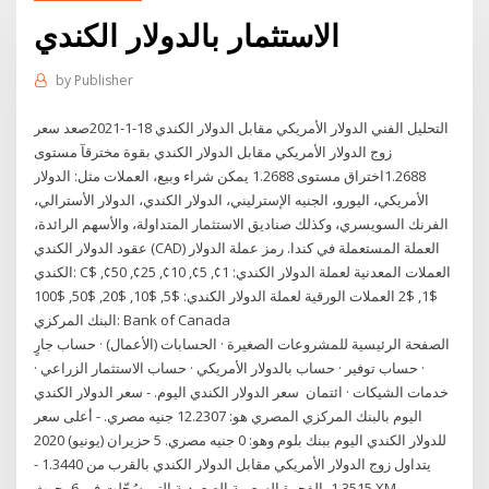
الاستثمار بالدولار الكندي
by
Publisher
التحليل الفني الدولار الأمريكي مقابل الدولار الكندي 18-1-2021صعد سعر
زوج الدولار الأمريكي مقابل الدولار الكندي بقوة مخترقآ مستوى
1.2688اختراق مستوى 1.2688 يمكن شراء وبيع، العملات مثل: الدولار
الأمريكي، اليورو، الجنيه الإسترليني، الدولار الكندي، الدولار الأسترالي،
الفرنك السويسري، وكذلك صناديق الاستثمار المتداولة، والأسهم الرائدة،
عقود الدولار الكندي (CAD) العملة المستعملة في كندا. رمز عملة الدولار
الكندي: C$ العملات المعدنية لعملة الدولار الكندي: 1¢, 5¢, 10¢, 25¢, 50¢,
$1, $2 العملات الورقية لعملة الدولار الكندي: $5, $10, $20, $50, $100
البنك المركزي: Bank of Canada
الصفحة الرئيسية للمشروعات الصغيرة · الحسابات (الأعمال) · حساب جارٍ
· حساب توفير · حساب بالدولار الأمريكي · حساب الاستثمار الزراعي ·
خدمات الشيكات · ائتمان سعر الدولار الكندي اليوم. - سعر الدولار الكندي
اليوم بالبنك المركزي المصري هو: 12.2307 جنيه مصري. - أعلى سعر
للدولار الكندي اليوم ببنك بلوم وهو: 0 جنيه مصري. 5 حزيران (يونيو) 2020
يتداول زوج الدولار الأمريكي مقابل الدولار الكندي بالقرب من 1.3440 -
1.3515، الفجوة السعرية الصعودية التي سُجّلت في 6 بحوث XM