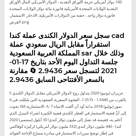
100 دولار أمريكي حزمة الأوراق النقدية ، الدولار الأمريكي المال الأوراق
النقدية الولايات المتحدة الأمريكية فاتورة مائة دولار الولايات المتحدة
فاتورة دولار واحد ، حفنة من الدولارات الأمريكية, الادخار, الاستثمار,
القرض png
سجل سعر الدولار الكندى عملة كندا cad
استقراراً مقابل الريال سعودي عملة
المملكة العربية السعودية sar وذلك خلال
جلسة التداول اليوم الأحد بتاريخ 17-01-
2021 لتسجل سعر 2.9436 🔄 مقارنة
بالسعر الأفتتاحى السابق 2.9436
5 حزيران (يونيو) 2020 يتداول زوج الدولار الأمريكي مقابل الدولار الكندي
بالقرب من 1.3440 - 1.3515، الفجوة السعرية الصعودية التي سُجّلت في 6
بحوث XM الاستثمارية. A- 7 تموز (يوليو) 2018 بداية أود أن ألفت الانتباه
إلى أنَّ قضية الاستثمار في العقار الكندي قضية الكبيرة لشراء المنزل الذي
أحلم به، فقيمته قد تصل إلى مليون دولار كندي! 30 أيلول (سبتمبر) 2020
كندا - 440 مليون دولار كندي (332 مليون دولار أمريكي) لركيزة كوفاكس
في إطار توضح مبررات الاستثمار في مبادرة مسرّع الإتاحة الفوائد