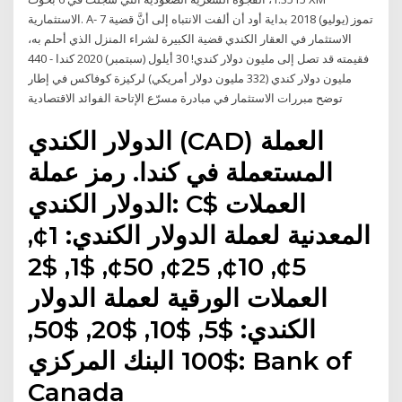
الاستثمارية. A- 7 تموز (يوليو) 2018 بداية أود أن ألفت الانتباه إلى أنَّ قضية
الاستثمار في العقار الكندي قضية الكبيرة لشراء المنزل الذي أحلم به،
فقيمته قد تصل إلى مليون دولار كندي! 30 أيلول (سبتمبر) 2020 كندا - 440
مليون دولار كندي (332 مليون دولار أمريكي) لركيزة كوفاكس في إطار
توضح مبررات الاستثمار في مبادرة مسرّع الإتاحة الفوائد الاقتصادية
الدولار الكندي (CAD) العملة
المستعملة في كندا. رمز عملة
الدولار الكندي: C$ العملات
المعدنية لعملة الدولار الكندي: 1¢,
5¢, 10¢, 25¢, 50¢, $1, $2
العملات الورقية لعملة الدولار
الكندي: $5, $10, $20, $50,
$100 البنك المركزي: Bank of
Canada