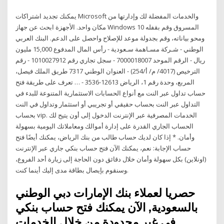
يمكنك تجديد اشتراكات Microsoft والخدمات المفضلة لك وإدارتها من
مكان واحد. الأجهزة ابحث عن جهاز Windows 10 المسروق وقم بقفله
ومحو بياناته، وقم بجدولة موعد للإصلاح واحصل على الدعم. البنك العربي
الوطني - شـركة مسـاهمة سـعودية - رأس المال المدفوع 15,000 مليون
ريال - الرقم الموحد 7000018007 - سجل تجاري رقم 1010027912 - رقم
الترخيص (4017/ م/ أ/254) - العنوان الوطني 7317 طريق الملك فيصل،
المربع، وحدة رقم 1، الرياض 12613-3536 - … تعرف على طريقة فتح
حساب تداول عبر النت مع أنواع الحسابات الاستثمارية المتنوعة للبدء في
التداول عبر النت بحساب حقيقي أو تجريبي أو استثمار وتداول في النت
بحساب vip. الخدمات المصرفية عبر الإنترنت الدخول إلى أون يتيح لك
الحساب الجاري القدرة على إدارة أموالك ومعاملاتك اليومية بسهولة
وأمان. * إذا كان لديك حساب طالب من بنك الرياض، يمكنك أيضًا فتح
حساب الإجابة: نعم، يمكنك الآن فتح حساب بنكي جاري عبر الإنترنت
(اونلاين) بكل سهولة وأمان خلال دقائق دون الحاجة إلى زيارة أحد الفروع،
وسنقوم بإيصال بطاقة مدى إليك أينما كنت.
حصريا لعملاء بنك الإمارات دبي الوطني
بالسعودية, الآن يمكنك فتح حساب بنكي
في غير محدودة من خلال الخدمات