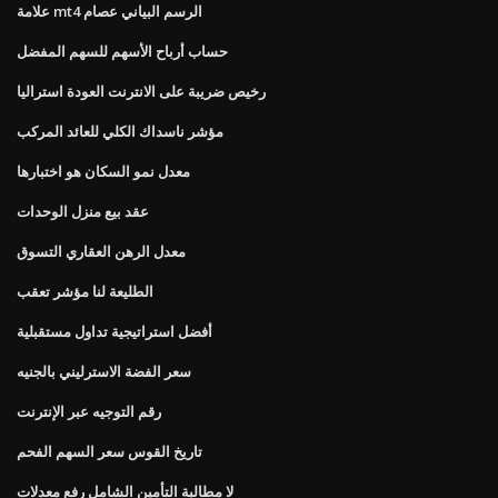
علامة mt4 الرسم البياني عصام
حساب أرباح الأسهم للسهم المفضل
رخيص ضريبة على الانترنت العودة استراليا
مؤشر ناسداك الكلي للعائد المركب
معدل نمو السكان هو اختبارها
عقد بيع منزل الوحدات
معدل الرهن العقاري التسوق
الطليعة لنا مؤشر تعقب
أفضل استراتيجية تداول مستقبلية
سعر الفضة الاسترليني بالجنيه
رقم التوجيه عبر الإنترنت
تاريخ القوس سعر السهم الفحم
لا مطالبة التأمين الشامل رفع معدلات