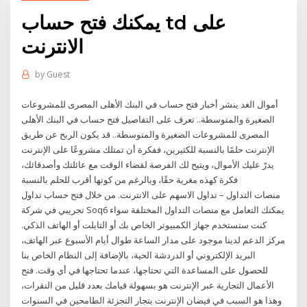
يمكنك فتح حساب td على
الانترنت
by
Guest
أموال الغد ينشر أخبار فتح حساب في البنك الأهلى المصرى للمشروعات
الصغيرة والمتوسطة.. تعرف على التفاصيل فتح حساب في البنك الأهلى
المصرى للمشروعات الصغيرة والمتوسطة.. قد يكون الربح عن طريق
الإنترنت حلمًا بالنسبة للكثيرين، ففكرة أن تمتلك مشروعًا على الإنترنت
يدرّ عليك الأموال، ويتيح لك الفرصة لقضاء الوقت مع عائلتك وأصدقائك،
فكرة كهذه مغرية حقًا، وبالرغم من كونها أقرب للحلم بالنسبة
منصات التداول – تداول الاسهم على الانترنت. من خلال فتح حساب تداول
تجريبي في شركة Soq6 يمكنك التعامل مع منصات التداول المختلفة سواء
كنت ستستخدم جهاز الكمبيوتر الخاص بك أو التابلت أو الهاتف الذكي.
مركز الدعم لدينا موجود على مدار الساعة طوال أيام الأسبوع عبر الهاتف،
البريد الإلكتروني أو الدردشة الحية، بالإضافة إلى النظام الخاص بنا
للحصول على المساعدة التي تحتاجها، عندما تحتاجها في أي وقت. فتح
الأعمال التجارية عبر الإنترنت هو بسهولة قيامك بعدد قليل من النقرات،
وهذا هو السبب في فيضان الإنترنت بتجار التجزئة الطامحين في السنوات