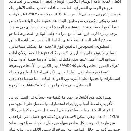
الأهلي. لمحة عامة. الوسام البلاتيني. الوسام الذهبي. المنتجات و الخدمات.
عروض الوسام. المصرفية الخاصة. بطاقات الأهلي. بطاقة الأهلي بنك
ريفوليت Revolut هو بنك إلكتروني بريطاني تأسس سنة 2015، يمكن فتح
حساب بنكي إلكتروني من تطبيق البنك بعد تحميله على الهاتف. 3 دقائق
فقط لفتح الحساب. 24‏‏/5‏‏/1442 بعد الهجرة لفتح حساب جاري في سامبا،
يرجى زيارة اقرب فرع لسامبا مع مراعاة جلب الوثائق المطلوبة كما هو
موضح أدناه. الرجاء الضغط على الرابط المناسب لمشاهدة الوثائق
المطلوبة: السعوديين البالغين (فوق 18 سنة) هل يمكنك مساعدتي،
حسابي لا يتوفر على بنك أوربي. كيف يمكنك فتح هدا الحساب لأن أغلب
المواقع التي أعمل عليها تدفع فقط في أبناك أوروبية بعملة أورو . شكرا
مُعرف العميل الخاص بك هو 39962290 يهتم الكثير من الأشخاص بمعرفة
كيفية فتح حساب في البنك العربي الأفريقي لحفظ أموالهم وإجراء
استثمارات والحصول على المزيد من الفوائد البنكية، مما سيساعدهم في
المستقبل حتى يتمكنوا من ذلك. 6‏‏/5‏‏/1442 بعد الهجرة
يهتم الكثير من الأشخاص بمعرفة كيفية فتح حساب في البنك العربي
الأفريقي لحفظ أموالهم وإجراء استثمارات والحصول على المزيد من
الفوائد البنكية، مما سيساعدهم في المستقبل حتى يتمكنوا من ذلك.
6‏‏/5‏‏/1442 بعد الهجرة يمكن الاستعلام عن كيفية فتح حساب في الراجحي
عن طريق الإنترنت بكل بطرق سهلة من خلال خطوات سهلة وبسيطة:
حيث يتم ذلك من خلال التواصل مع الموقع الرسمي الإلكتروني التابع لبنك