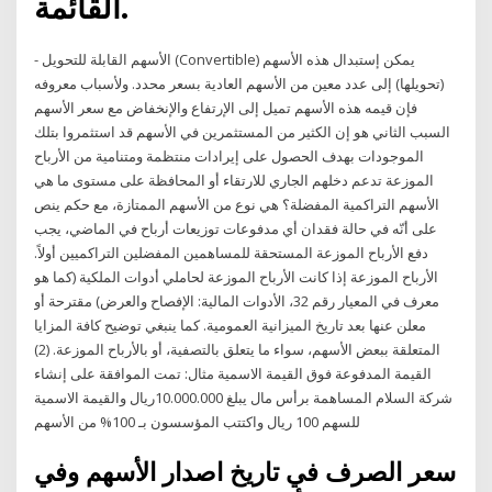
القائمة.
- الأسهم القابلة للتحويل (Convertible) يمكن إستبدال هذه الأسهم
(تحويلها) إلى عدد معين من الأسهم العادية بسعر محدد. ولأسباب معروفه
فإن قيمه هذه الأسهم تميل إلى الإرتفاع والإنخفاض مع سعر الأسهم
السبب الثاني هو إن الكثير من المستثمرين في الأسهم قد استثمروا بتلك
الموجودات بهدف الحصول على إيرادات منتظمة ومتنامية من الأرباح
الموزعة تدعم دخلهم الجاري للارتقاء أو المحافظة على مستوى ما هي
الأسهم التراكمية المفضلة؟ هي نوع من الأسهم الممتازة، مع حكم ينص
على أنّه في حالة فقدان أي مدفوعات توزيعات أرباح في الماضي، يجب
دفع الأرباح الموزعة المستحقة للمساهمين المفضلين التراكميين أولاً.
الأرباح الموزعة إذا كانت الأرباح الموزعة لحاملي أدوات الملكية (كما هو
معرف في المعيار رقم 32، الأدوات المالية: الإفصاح والعرض) مقترحة أو
معلن عنها بعد تاريخ الميزانية العمومية. كما ينبغي توضيح كافة المزايا
المتعلقة ببعض الأسهم، سواء ما يتعلق بالتصفية، أو بالأرباح الموزعة. (2)
القيمة المدفوعة فوق القيمة الاسمية مثال: تمت الموافقة على إنشاء
شركة السلام المساهمة برأس مال يبلغ 10.000.000ريال والقيمة الاسمية
للسهم 100 ريال واكتتب المؤسسون بـ 100% من الأسهم
سعر الصرف في تاريخ اصدار الأسهم وفي