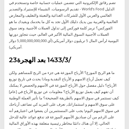
تضم رقائق الإلكترونية التي تتضمن عمليات حسابية خاصة وتستخدم في
تقديم الرسوميات. الشيماء للإستيراد والتصدير - World’s Food الدليل
العالمي والعربي الأول للشركات الغذائية والتعبئة والتغليف والمعارض
العالمية والعربية بين يديك دليلك الأول تجد به كل ما يخدمك ويفيدك ما هو
الفوركس؟ ترمز كلمة فوركس إلى تداول العملات الأجنبية. وتعد سوق
العملات الأجنبية السوق المالية الأكبر في العالم، حيث تتجاوز دورتها
اليومية لرأس المال 5 تريليون دولار أمريكي (أي 5,000,000,000,000 دولار
أمريكي).
23‏‏/3‏‏/1433 بعد الهجرة
ما هو الربح الموزع؟ الأرباح الموزعة هي جزء من الربح للمساهم. ولكن
كيف تعمل أرباح الاسهم و الأرباح النقدية وماذا يحدث في تاريخ توزيع
الأرباح؟ دليل مفصل حول الأرباح الموزعة في الأسهم والحصص لا يمكنك
أن تفهم كيف يعمل توزيع الأرباح؟ معلومات عن توزيع الأرباح في [عام]
كيف تستثمر في سوق الاسهم بالطريقة الصحيحة؟ ما تأثير العملة الوطنية
على سوق الاسهم و استثماراتك, تعرف على المزيد كي تضاعف أرباحك
في سوق الاسهم اليوم! يجب على المستثمرين أن يضعوا في اعتبارهم أنه
على الرغم من أن صناديق الأسهم الموزعة قد تدفع عوائد عالية للدخل
الحالي، إلا أن هناك دائمًا مخاطر رئيسية متعلقة بهذه الأوراق المالية