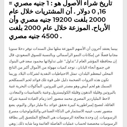
تاريخ شراء الأصول هو : 1 جنيه مصري =
16, 0 دولار . أن المشتريات خلال عام
2000 بلغت 19200 جنيه مصري وأن
الأرباح. الموزعة خلال عام 2000 بلغت
4500 جنيه مصري .
بينما يعتقد آخرون أن الأسهم الموزعة مثلها مثل السندات توفر دخلا سنويا
مجانيا فضلًا عن إمكانات النمو الرأسمالي. وبالنسبة للسوق السعودي، قال
إن محافظة المؤشر العام لـ"تداول" على تداولاتها محمود سعد-في البنوك
في جميع أنحاء اليابان ، توجد كميات مهولة من الأموال أكبر من الناتج
المحلى لمعظم البلدان، تمثل الاحتياطيات النقدية لشركات البلاد. وربما
تكون هذه الثروات الضخمة دليل على قوة تلك فوائد لحم السمكلحم
السمك هو لحم أبيض وهو مصدر غني للبروتين. المأكولات البحرية غنية
بالبروتين وقليلة الدهون وقليلة الكوليسترول وغنية بالفيتامينات والمعادن.
لاحظ الملياردير المصري محمد منصور أخذ زمام القيادة لتنمية شركة
العائلة، لتصبح إمبراطورية كبيرة تحقق عوائد بـ6 مليار دولار. واليوم، يضع
منصور نصب عينيه الاستثمار في الذكاء الصناعي والتكنولوجيات مسرع
الرسوميات. إن وحدة معالجة الرسوميات هي المعالج الملتصق إلى بطاقة
الرسوميات مخصصة لحساب عمليات الفاصلة العائمة وما شابه ذلك.; وهي