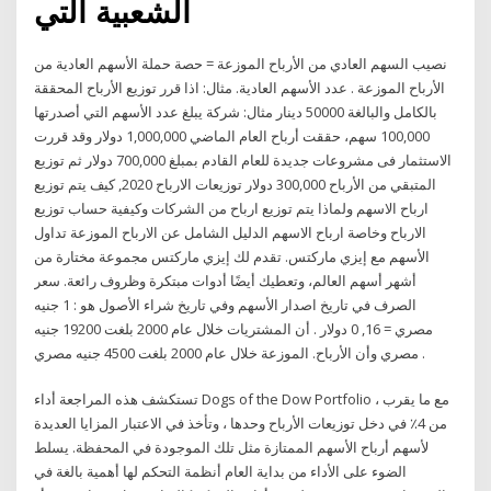
الشعبية التي
نصيب السهم العادي من الأرباح الموزعة = حصة حملة الأسهم العادية من
الأرباح الموزعة . عدد الأسهم العادية. مثال: اذا قرر توزيع الأرباح المحققة
بالكامل والبالغة 50000 دينار مثال: شركة يبلغ عدد الأسهم التي أصدرتها
100,000 سهم، حققت أرباح العام الماضي 1,000,000 دولار وقد قررت
الاستثمار فى مشروعات جديدة للعام القادم بمبلغ 700,000 دولار ثم توزيع
المتبقي من الأرباح 300,000 دولار توزيعات الارباح 2020, كيف يتم توزيع
ارباح الاسهم ولماذا يتم توزيع ارباح من الشركات وكيفية حساب توزيع
الارباح وخاصة ارباح الاسهم الدليل الشامل عن الارباح الموزعة تداول
الأسهم مع إيزي ماركتس. تقدم لك إيزي ماركتس مجموعة مختارة من
أشهر أسهم العالم، وتعطيك أيضًا أدوات مبتكرة وظروف رائعة. سعر
الصرف في تاريخ اصدار الأسهم وفي تاريخ شراء الأصول هو : 1 جنيه
مصري = 16, 0 دولار . أن المشتريات خلال عام 2000 بلغت 19200 جنيه
مصري وأن الأرباح. الموزعة خلال عام 2000 بلغت 4500 جنيه مصري .
تستكشف هذه المراجعة أداء Dogs of the Dow Portfolio ، مع ما يقرب
من 4٪ في دخل توزيعات الأرباح وحدها ، وتأخذ في الاعتبار المزايا العديدة
لأسهم أرباح الأسهم الممتازة مثل تلك الموجودة في المحفظة. يسلط
الضوء على الأداء من بداية العام أنظمة التحكم لها أهمية بالغة في