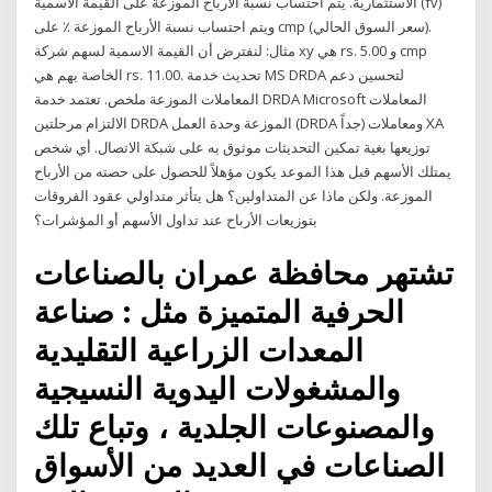
الاستثمارية. يتم احتساب نسبة الأرباح الموزعة على القيمة الاسمية (fv)
ويتم احتساب نسبة الأرباح الموزعة ٪ على cmp (سعر السوق الحالي).
مثال: لنفترض أن القيمة الاسمية لسهم شركة xy هي rs. 5.00 و cmp
الخاصة بهم هي rs. 11.00. تحديث خدمة MS DRDA لتحسين دعم
المعاملات الموزعة ملخص. تعتمد خدمة DRDA Microsoft المعاملات
الالتزام مرحلتين DRDA الموزعة وحدة العمل (DRDA جداً) ومعاملات XA
توزيعها بغية تمكين التحديثات موثوق به على شبكة الاتصال. أي شخص
يمتلك الأسهم قبل هذا الموعد يكون مؤهلاً للحصول على حصته من الأرباح
الموزعة. ولكن ماذا عن المتداولين؟ هل يتأثر متداولي عقود الفروقات
بتوزيعات الأرباح عند تداول الأسهم أو المؤشرات؟
تشتهر محافظة عمران بالصناعات
الحرفية المتميزة مثل : صناعة
المعدات الزراعية التقليدية
والمشغولات اليدوية النسيجية
والمصنوعات الجلدية ، وتباع تلك
الصناعات في العديد من الأسواق