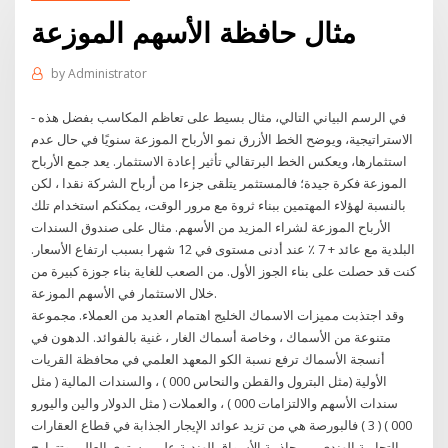
مثال حافظة الأسهم الموزعة
by
Administrator
- في الرسم البياني التالي، مثال بسيط على تعاظم المكاسب بفضل هذه
الاستراتيجية، ويوضح الخط الأزرق نمو الأرباح الموزعة سنويًا في حال عدم
استثمارها، ويعكس الخط البرتقالي تأثير إعادة الاستثمار. يعد جمع الأرباح
الموزعة فكرة جيدة؛ فالمستثمر يتلقى جزءا من أرباح الشركة نقدا ، لكن
بالنسبة لهؤلاء المهتمين ببناء ثروة مع مرور الوقت، يمكنكم استخدام تلك
الأرباح الموزعة لشراء المزيد من الأسهم. مثال على صندوق السندات
البلدية مع عائد + 7 ٪ عند أدنى مستوى في 12 شهرا بسبب ارتفاع الأسعار.
كنت قد حصلت على بناء الجوز الأول. من الصعب للغاية بناء جوزة كبيرة من
خلال الاستثمار في الأسهم الموزعة.
وقد اجتذبت مميزات الاسماك الخلیج اهتمام العديد من العملاء. مجموعة
متنوعة من الأسماك ، وخاصة أسماك الغار ، غنية بالفوائد. الدهون في
أنسجة الأسماك ترفع نسبة الكو المعهد العلمي في محافظة القريات
الأولية (مثل البترول والقطن والنحاس 000 ) ، والسندات المالية ( مثل
سندات الأسهم والالتزامات 000 ) ، والعملات ( مثل الدولار والين واليورو
000 ) ( 3 ) فالبورصة هي من تزيد عوائد الإيجار الجذابة في قطاع العقارات
التجارية الهندي من جاذبية الأسواق الهندية على مستوى العالم. وتتراوح