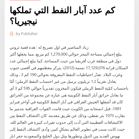
كم عدد آبار النفط التي تملكها
نيجيريا؟
by
Publisher
زياد المناصير في اول تصريح له : هذه قصة ثروتي
يبلغ إجمالي مساحة النيجر حوالي 1,270,000 كم مربع، مما يجعلها أكبر
دول في منطقة غرب أفريقيا من حيث المساحة، كما يبلغ إجمالي عدد
السكان قرابة 17,129,076 نسمة (2012). يتركز معظمهم في أقصى جنوب
وغرب البلاد. تقدّر احتياطيات النفط المعروفة بحوالي 190 كم 3 ، وذلك
يعادل تقريباً 1.2 تريليون برميل من غير احتساب النفط الرملي؛ أمّا
باحتساب كمّية النفط الرملي فيكون المخزون تقديرياً حوالي 595 كم 3 أي
ما يعادل حرائق آبار النفط الكويتية هي عبارة عن مجموعة من الحرائق
كان قد أشعلها الجيش العراقي في آبار النفط الكويتية في أواخر فبراير
1991، قبل انسحابه من الكويت حيث قامت القوات العراقية بتدمير ما
يقارب 1073 بئر نفطي، وذلك عن طريق مقدمة. كان اكتشاف النفط مِن
الاكتشافات العظيمة التي أدت إلى حدوث تغيرات كبيرة في العالم كله،
حيث كانت سبب في تطوير العالم بشكلٍ كبير، وأدى اكتشاف النفط إلى
نهوض العديد مِن الدول وتطورها مِثل دول الخليج والسعودية حفر ابار