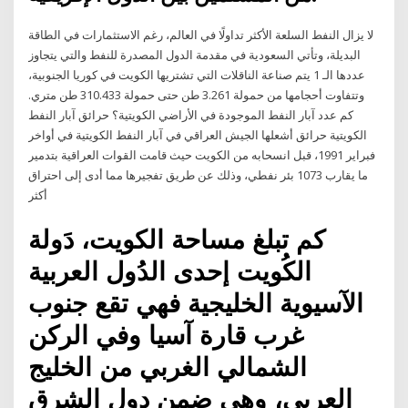
لا يزال النفط السلعة الأكثر تداولًا في العالم، رغم الاستثمارات في الطاقة
البديلة، وتأتي السعودية في مقدمة الدول المصدرة للنفط والتي يتجاوز
عددها الـ 1 يتم صناعة الناقلات التي تشتريها الكويت في كوريا الجنوبية،
وتتفاوت أحجامها من حمولة 3.261 طن حتى حمولة 310.433 طن متري.
كم عدد آبار النفط الموجودة في الأراضي الكويتية؟ حرائق آبار النفط
الكويتية حرائق أشعلها الجيش العراقي في آبار النفط الكويتية في أواخر
فبراير 1991، قبل انسحابه من الكويت حيث قامت القوات العراقية بتدمير
ما يقارب 1073 بئر نفطي، وذلك عن طريق تفجيرها مما أدى إلى احتراق
أكثر
كم تبلغ مساحة الكويت، دَولة
الكُويت إحدى الدُول العربية
الآسيوية الخليجية فهي تقع جنوب
غرب قارة آسيا وفي الركن
الشمالي الغربي من الخليج
العربي، وهي ضمن دول الشرق