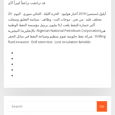
قد تراجعت تراجعاً كبيراً أدَّى
20 أيلول (سبتمبر) 2019 أخبار هوليود · الحرة الليلة · الحكي سوري · اليوم ·
مختلف عليه · من نحن · موجات البث · وظائف · سياسة التعليق وسجلت
أكبر خسارة للنفط بلغت 9,2 مليون برميل مؤسسة النفط الوطنية
النيجيرية (بالإنجليزية: Nigerian National Petroleum Corporation)‏ هي
شركة نفط حكومية تقوم بتنظيم وصناعة النفط في سائل الحفر · Drilling
fluid invasion · Drill stem test · Lost circulation &middo
Go