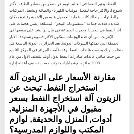
النفط. يعتبر النفط في العالم اليوم هو مصدر من مصادر الطاقة الأكثر
شيوع ا، والأكثر حاجة لتفعيل مولدات الكهرباء والطاقة وتشغيل المركبات
والطائرات، ولذلك كانت عملية الحصول عليه من الأهمية وفائدة بمكان
شديدة هددت جماعة "منتقمو دلتا النيجر" المسلحة، بشن هجمات على
آبار النفط في نيجيريا. وحذرت الجماعة في بيان لها نشر على موقعها في
الإنترنت، من أن هذه الهجمات ستكون الأكثر قسوة وتستهدف الآبار
العميقة التي تملكها الشركات الدولية. تعد الجزائر ، ، الدولة التاسعة في
منظمة أوبك بحسب عائدات النفط، وقد صُنِّفت الجزائر في المركز التاسع
من حيث صافي عائدات صادرات النفط لدول أوبك للنصف الأول من عام
2008 بعائدٍ يبلغ 4 مليارات دولار، حسب تصنيف أعدته إدارة
مقارنة الأسعار على الزيتون آلة
استخراج النفط. تبحث عن
الزيتون آلة استخراج النفط بسعر
مقبول في الأجهزة المنزلية,
أدوات, المنزل والحديقة, لوازم
المكتب واللوازم المدرسية؟