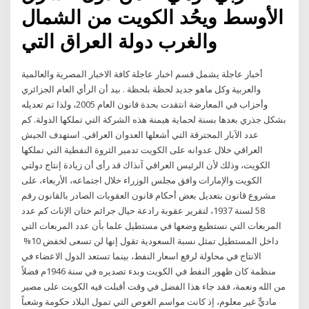
الأوسط ويحُد الكويت من الشمال
والغرب دولة العراق التي
أخبار عاجلة يشمل قسم اخبار عاجلة كافة الاخبار المصرية والعالمية
والعربية وكل ماهو جديد لحظة بلحظة . بيد أن الرأي العام الجزائري
وأحزاب في المعارضة انتقدت بحدة قانون العام 2005، ولذا تم تعديله
بشكل جذري بعدها بسنة لحماية هيمنة هذه الشركة التي تملكها الدولة. كم
عدد الآبار المحترقة التي أشعلها العدوان العراقي. استهدف الجيش
العراقي خلال عدوانه على الكويت تدمير الثروة النفطية التي تملكها
الكويت، وذلك لأن الرئيس العراقي آنذاك قد رأى أن زيادة إنتاج دولتي
الكويت والإمارات وافق مجلس الوزراء خلال اجتماعه، الأربعاء، على
مشروع قانون بتعديل بعض أحكام قانون العقوبات الصادر بالقانون رقم
58 لسنة 1937، لتقرير عقوبة رادعة حيال جرائم ختان الإناث ‫كم عدد
المربعات التي نستطيع وضعها في مستطيل علما بأن عدد المربعات التي
داخل‬ ‫المستطيل تمثل نسبة ‪ %10 السعودية تقول إنها لن تسعى لخفض
الانتاج في محاولة لرفع اسعار النفط، بينما تستعد الدول الاعضاء في
منظمة كان ظهور النفط في الكويت وبدء تصديره في سنة 1946م فضلاً
من الله ونعمة، فقد جاء هذا الفضل في وقت أقبلت فيه الكويت على مصير
ماديٍّ غير معلوم، إذ كانت مواسم الغوص التي تمول البلاد حكومة وشعباً