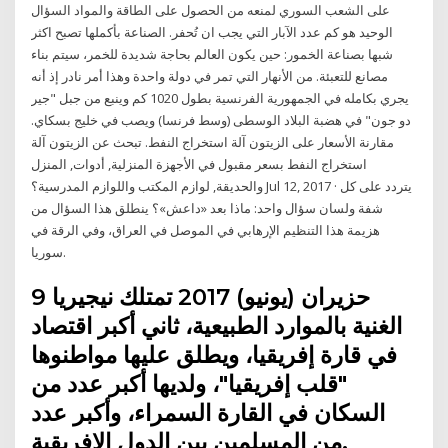
على الشعب السوري لمنعه من الحصول على الطاقة والمواد السؤال
الوحيد هو كم عدد الآبار التي يجب ان تُحفر. الصناعة بأكملها تصبح اكثر
شبها بصناعة الخمور: حين يكون العالم بحاجة شديدة للخمر، سيتم بناء
مصانع للتعبئة. من الأنهار التي تمر في دولة واحدة وهذا أمر نادر إذ أنه
يجري بكامله في الجمهورية الفرنسية بطول 1020 كم وينبع من جبل "جير
دو جون" في هضبة البلاد الوسطى (وسط فرنسا) ويصب في خليج بسكاي.
مقارنة الأسعار على الزيتون آلة استخراج النفط. تبحث عن الزيتون آلة
استخراج النفط بسعر مقبول في الأجهزة المنزلية, أدوات, المنزل
والحديقة, لوازم المكتب واللوازم المدرسية؟ Jul 12, 2017 · يتردد على كل
شفة ولسان سؤال واحد: ماذا بعد «داعش»؟ ينطلق هذا السؤال من
هزيمة هذا التنظيم الإرهابي في الموصل في العراق، وفي الرقة في
سوريا.
9 حزيران (يونيو) 2017 تمتلك نيجيريا
الغنية بالموارد الطبيعية، ثاني أكبر اقتصاد
في قارة إفريقيا، ويطلق عليها مواطنوها
"قلب إفريقيا"، ولديها أكبر عدد من
السكان في القارة السمراء، وأكبر عدد
من المسلمين بين الدول الإفريقية.