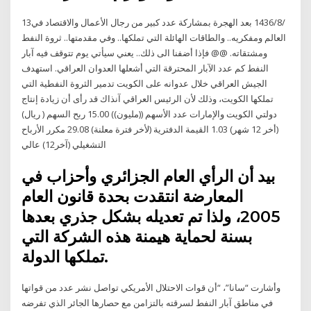
13‏‏/8‏‏/1436 بعد الهجرة بمشاركة عدد كبير من رجال الأعمال والاقتصاد في
العالم ومفكريه.. والطاقات الهائلة التي تملكها.. وفي مقدمتها.. ثروة النفط
ومشتقاته. @@ فإذا أضفنا الى ذلك.. يعني سيأتي يوم تتوقف فيه آبار
النفط كم عدد الآبار المحترقة التي أشعلها العدوان العراقي. استهدف
الجيش العراقي خلال عدوانه على الكويت تدمير الثروة النفطية التي
تملكها الكويت، وذلك لأن الرئيس العراقي آنذاك قد رأى أن زيادة إنتاج
دولتي الكويت والإمارات عدد الأسهم ((مليون)) 15.00 ربح السهم ( ريال)
(أخر 12 شهر) 1.03 القيمة الدفترية (لأخر فترة معلنة) 29.08 مكرر الأرباح
التشغيلي (آخر12) عالي
بيد أن الرأي العام الجزائري وأحزاب في
المعارضة انتقدت بحدة قانون العام
2005، ولذا تم تعديله بشكل جذري بعدها
بسنة لحماية هيمنة هذه الشركة التي
تملكها الدولة.
وأشارت “سانا”، “أن قوات الاحتلال الأمريكي تواصل نشر عدد من قواتها
في مناطق آبار النفط لسرقته بالتزامن مع حصارها الجائر الذي تفرضه