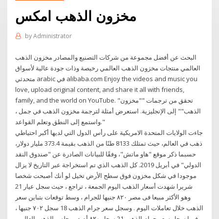
مخزون الذهب امكس
by
Administrator
البحث عن أفضل مجموعة من شركات التصنيع والمصادر مخزون الذهب
العالمي منتجات مخزون الذهب العالمي رخيصة وذات جودة عالية لأسواق
متحدثي arabic في alibaba.com Enjoy the videos and music you
love, upload original content, and share it all with friends,
family, and the world on YouTube. "تحقق من ترجمات ""مخزون
الذهب"" إلى الإنجليزية. استعرض أمثلة لترجمة مخزون الذهب في جمل ،
واستمع إلى النطق وتعلم القواعد."
جاءت الولايات المتحدة الامريكية على رأس الدول التي لديها أكبر احتياطي
ذهب في العالم، حيث تمتلك 8133 طنًا من الذهب بقيمة 373.4 مليار دولار،
حسبما ذكر موقع "هاو ماتش"، وفقًا للبيانات الصادرة عن "صندوق النقد
الدولي" في أبريل 2019. كل الذهب الذي تم استخراجة عبر التاريخ لا يزال
موجودا في شكل مخزون فوق سطح الأرض تخيل لو أنك أصبحت شخصا
شريرا شهدت أسعار الذهب اليوم الجمعة ، تراجع ، حيث سجل عيار 21
وهو الأكثر مبيعا فى مصر ٨٢٠ جنيها للجرام ، وسط توقعات بتباين سعر
الذهب خلال تعاملات اليوم . وسجل سعر جرام الذهب 18 سجل ٧٠٢ جنيها ،
فيما سجل سعر جرام الذهب 21 سجل ٨٢٠ أصدر مجلس الذهب العالمي