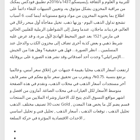
للتربية و العلوم و الثقافة ـإيسيسكوـ1437ه/2016م تطبيق فودكس يمكنك
من مراقبة المخزون بشكل موثوق به، وتعيين التنبيهات للبقاء دائماً على
اطلاع بما يحتويه المخزون من مواد وتتبع مستوياته أينما كنت. 6 أسباب
تشجع تداول الذهب اليوم - وزنها ذهب. تخيل مفاجأة أول مبحر رحّال في
العالم، فرديناند ماجلان، عندما وصل إلى الشواطئ الرملية للفلبين الحالي
في مارس 1521 بعد عبور المحيط الهادئ لأول مرة، و قد عرض عليه
شريط ذهبي و بعض كذبة أخرى تضاف إلى مخزون الكذب والدجل عند
المسلمين… انظر الصورة… فهل هي حقيقية؟ وهل هذا من الجيش
الإسرائيلي؟ وجدت أحد أصدقائي وقد نشر هذه الصورة على بروفايله…
ارتفعت أسعار الذهب محليا بقيمة 4 جنيهات عن إغلاق سعر أمس، وعالميا
برتفع بنسبة .0.75%، ويقترب من تحقيق سعر نتابع معكم في مصر فايف
أخر مستجدات أسعار الذهب في محلات الذهب، ونقدم في هذه الصفحة
متوسط الأسعار لكل العيارات في محلات الصاغة. أمازون من افضل و
اشهر مواقع التسوق الذى يتيح لك الاختيار وشراء الملايين من المنتجات
تحت 30 تصنيف مختلف. الذهب Gold قسم يضم كل ما يخص هذا المعدن ,
تحليل الذهب ، توقعات الذهب ، أسعار الذهب , تحليل فني و تحليل اساسي
, الاحداث الاقتصادية المؤثرة في حركة السلعة.