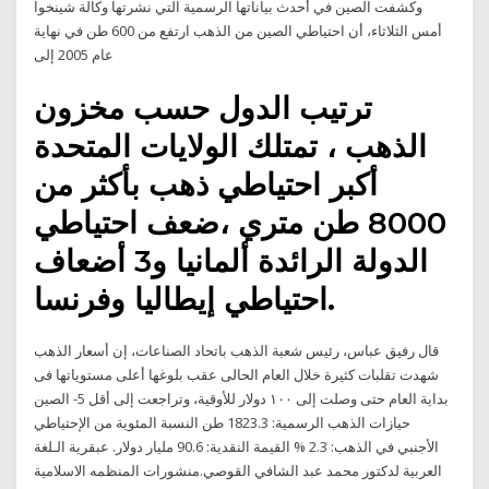
وكشفت الصين في أحدث بياناتها الرسمية التي نشرتها وكالة شينخوا
أمس الثلاثاء، أن احتياطي الصين من الذهب ارتفع من 600 طن في نهاية
عام 2005 إلى
ترتيب الدول حسب مخزون
الذهب ، تمتلك الولايات المتحدة
أكبر احتياطي ذهب بأكثر من
8000 طن متري ،ضعف احتياطي
الدولة الرائدة ألمانيا و3 أضعاف
احتياطي إيطاليا وفرنسا.
قال رفيق عباس، رئيس شعبة الذهب باتحاد الصناعات، إن أسعار الذهب
شهدت تقلبات كثيرة خلال العام الحالى عقب بلوغها أعلى مستوياتها فى
بداية العام حتى وصلت إلى ١٠٠ دولار للأوقية، وتراجعت إلى أقل 5- الصين
حيازات الذهب الرسمية: 1823.3 طن النسبة المئوية من الإحتياطي
الأجنبي في الذهب: 2.3 % القيمة النقدية: 90.6 مليار دولار. عبقرية الـلغة
العربية لدكتور محمد عبد الشافي القوصي.منشورات المنظمه الاسلامية