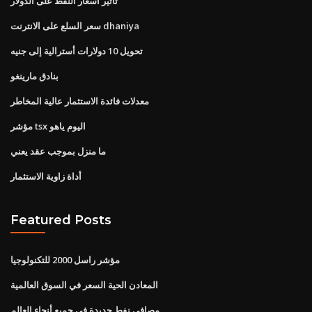
تأثير أسعار النفط على الدولار
سعر السلع على الانترنت dhaniya
تحويل 10 دولارات أسترالية إلى جنيه
بنادق مارينغو
معدلات فائدة الاستثمار عالية المخاطر
مؤشر tsx اليوم ياهو
ما منزل بموجب عقد يعني
أداة زاوية الاستثمار
Featured Posts
مؤشر راسل 2000 للتكنولوجيا
المعادن الحية السعر في السوق العالمية
مصافي نفط جديدة في جميع أنحاء العالم