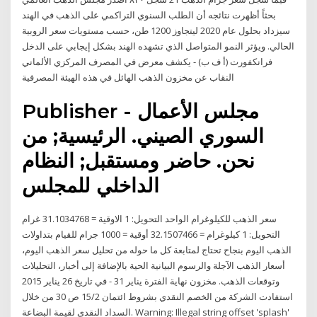
بحثاً أظهرت نتائجه أن الطلب السنوي التراكمي على الذهب في الهند
سيزداد بحلول عام 2020 ليتجاوز 1200 طن، حسب مستويات سعر الروبية
الحالي. ويؤثر النمو المتواصل الذي تشهده الهند بشكل إيجابي على الدخل
فرانكفورت (أ ف ب) - يكشف معرض في المصرف المركزي الألماني
النقاب عن مخزون الذهب الهائل في هذه الهيئة المصرفية
Publisher - مجلس الأعمال
السوري الصيني. الرئيسية; من
نحن. حاضر ومستقبل; النظام
الداخلي للمجلس
سعر الذهب للكيلوغرام الواحد التحويل: 1 الاوقية = 31.1034768 غرام
التحويل: 1 كيلوغرام = 32.1507466 أوقية = 1000 جرام للقيام بتداولات
الذهب اليوم بنجاح تحتاج لمتابعة كل ما حوله من تحليل سعر الذهب اليوم،
أسعار الذهب الآجلة والرسوم البيانية الحية بالإضافة إلى أخبار، التحليلات
وتوقعات الذهب. مخزون نهاية الفترة يناير 31 - في تاريخ 26 يناير 2015
استفادت الشركة من الخصم النقدي بشروط ائتمان 15/2 ص 30 من خلال
السداد النقدي لقيمة البضاعة. Warning: Illegal string offset 'splash'