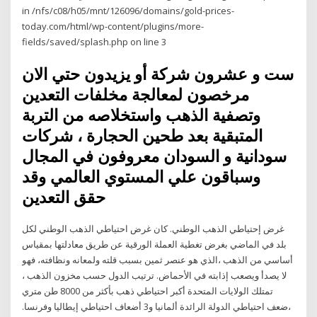
in /nfs/c08/h05/mnt/126096/domains/gold-prices-
today.com/html/wp-content/plugins/more-
fields/saved/splash.php on line 3
ست و عشرون شركة أو يزيدون حتي الان
مرخصون لمعالجة مخلفات التعدين
وتصفية الذهب واستخلاصه من التربة
المتبقية بعد طحين الحجارة ، شركات
سودانية و السودان معروفون في المجال
وسباقون علي المستوي العالمي وقد
حقق التعدين
غرض إحتياطي الذهب الوطني. كان غرض احتياطي الذهب الوطني لكل
بلد في الماضي بغرض تغطية العملة الورقية عن طريق معادلتها بمقياس
أساسي من الذهب ،الذي هو عنصر ثمين بسبب قلته ولمعانه ونظافته، فهو
لا يصدأ ويصعب إذابته في الأحماض. ترتيب الدول حسب مخزون الذهب ،
تمتلك الولايات المتحدة أكبر احتياطي ذهب بأكثر من 8000 طن متري
،ضعف احتياطي الدولة الرائدة ألمانيا و3 أضعاف احتياطي إيطاليا وفرنسا.