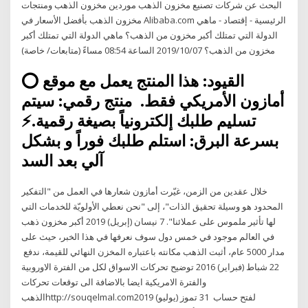
البحث عن شركات تصنيع مخزون الذهب موردين مخزون الذهب ومنتجات
مخزون الذهب بأفضل الأسعار في Alibaba.com الرئيسية - إقتصاد - ماهي
الدولة التي تمتلك أكبر مخزون من الذهب؟ ماهي الدولة التي تمتلك أكبر
مخزون من الذهب؟ 2019/10/07 الساعة 08:54 مساءً (متابعات/ خاصة)
⭕️ القيود: هذا المنتج يعمل مع موقع
أمازون الأمريكي فقط. ️ منتج رقمي: سيتم
تسليم طلبك إلكترونياً بصيغة رقمية.⚡️
بسرعة البرق: استلم طلبك فوراً و بشكل
آلي بعد السد
خلال عقدين من الزمن، غيّرت أمازون شعارها في العمل من "التفكير
المحدود هو وسيلة تحقيق الذات"، إلى "نحن نعطي الأولويّة للخدمات التي
لها تأثير ملموس على عملائنا". 7 نيسان (إبريل) 2019 أكبر مخزون ذهب
في العالم موجود في خمس دول سوف نعرفها في هذا الخبر، حيث على
مدار 5000 عام، أثبت الذهب مكانته باعتباره المخزن النهائي للقيمة، ندفع
22 شباط (فبراير) 2016 توضيح تحركات الاسواق لكل من الفترة الاوروبية
والفترة الامريكية ايضا بالاضافة الى توقعات تحركات
الذهبhttp://souqelmal.comلفتح حساب 31 تموز (يوليو) 2019