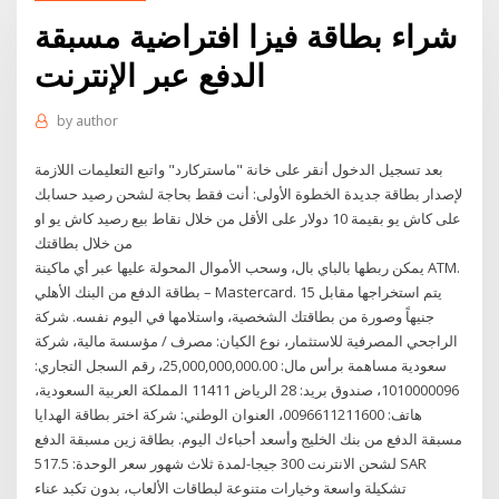
شراء بطاقة فيزا افتراضية مسبقة
الدفع عبر الإنترنت
by
author
بعد تسجيل الدخول أنقر على خانة "ماستركارد" واتبع التعليمات اللازمة
لإصدار بطاقة جديدة الخطوة الأولى: أنت فقط بحاجة لشحن رصيد حسابك
على كاش يو بقيمة 10 دولار على الأقل من خلال نقاط بيع رصيد كاش يو او
من خلال بطاقتك
يمكن ربطها بالباي بال، وسحب الأموال المحولة عليها عبر أي ماكينة ATM.
بطاقة الدفع من البنك الأهلي – Mastercard. يتم استخراجها مقابل 15
جنيهاً وصورة من بطاقتك الشخصية، واستلامها في اليوم نفسه. شركة
الراجحي المصرفية للاستثمار، نوع الكيان: مصرف / مؤسسة مالية، شركة
سعودية مساهمة برأس مال: 25,000,000,000.00، رقم السجل التجاري:
1010000096، صندوق بريد: 28 الرياض 11411 المملكة العربية السعودية،
هاتف: 0096611211600، العنوان الوطني: شركة اختر بطاقة الهدايا
مسبقة الدفع من بنك الخليج وأسعد أحباءك اليوم. بطاقة زين مسبقة الدفع
لشحن الانترنت 300 جيجا-لمدة ثلاث شهور سعر الوحدة: 517.5 SAR
تشكيلة واسعة وخيارات متنوعة لبطاقات الألعاب، بدون تكبد عناء