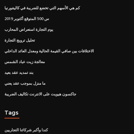
كم هي الأسهم التي تخضع للضريبة في كاليفورنيا
س 500 المتوقع أكتوبر 2019
يوم التجارة استعراض المحارب
تحليل ترويج التجارة
الاختلافات بين صافي القيمة الحالية ومعدل العائد الداخلي
معالجة زيت عباد الشمس
بند تمديد عقد بعيد
ما منزل بموجب عقد يعني
جاكسون هيويت على الانترنت تكاليف الضريبة
Tags
كندا وأكبر شركائنا التجاريين