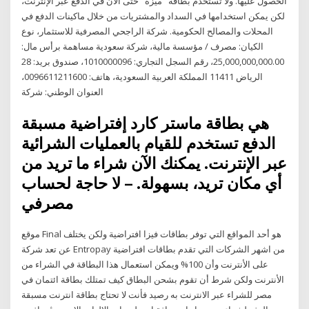
الحصول عليها. ولا تستخدم بطاقة "ميزة" حتى الآن في الدفع عبر الإنترنت،
لكن يمكن استخدامها في السداد والمشتريات من خلال ماكينات الدفع في
المحلات والمصالح الحكومية. شركة الراجحي المصرفية للاستثمار، نوع
الكيان: مصرف / مؤسسة مالية، شركة سعودية مساهمة برأس مال:
25,000,000,000.00، رقم السجل التجاري: 1010000096، صندوق بريد: 28
الرياض 11411 المملكة العربية السعودية، هاتف: 0096611211600،
العنوان الوطني: شركة
هي بطاقة ماستر كارد إفتراضية مسبقة
الدفع تستخدم للقيام بالعمليات الشرائية
عبر الإنترنت. يمكنك الآن شراء ما تريد من
أي مكان تريد، بسهولة. – لا حاجة لحساب
مصرفي
موقع Final هو أحد المواقع التي توفر بطاقات فيزا افتراضية ولكن يختلف
عن تعد شركة Entropay من اشهر الشركات التي تقدم بطاقات افتراضية
على الأنترنت وأن 100% ويمكن استعمال هذا البطاقة في الشراء من
الأنترنت ولكن شرط أن تقوم بشحن البطاق كيف تمتلك بطاقة ائتمان في
مصر للشراء عبر الانترنت به رصيد فأنت لا تحتاج بطاقة انترنت مسبقة