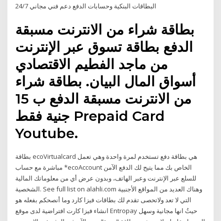
البطاقات البنكية وحسابات الدفع دعم فني مجاني 24/7
بطاقة شراء من الانترنت مسبقة
الدفع بطاقة تسوق عبر الإنترنت
من ماجد الفطيم الاقتصادي
أسواق المال البيان. بطاقة شراء
من الانترنت مسبقة الدفع ب 15
جنية فقط Prepaid Card
Youtube.
بطاقة ecoVirtualcard هي بطاقة دفع تستخدم لمرة واحدة وهي تعمل
مباشرة مع حساب *ecoAccount الخاص بك مما يتيح لك الدفع الآمن
للسلع عبر الإنترنت وعبر الهاتف، وبدون عرض أي من معلوماتك المالية
الشخصية. See full list on alahli.com وهناك العديد من المواقع الأجنبية
التي لا تعد ولاتحصى تقدم لك بطاقات فيزا كارد وما أنصحكم بفعله هو
انشاء فيزا كارت افتراضية لدى موقع Entropay حيثُ انها مجانية وسهل