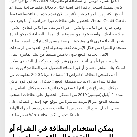
الدفع لشراء دومين او استضافة او تطويرات الالعاب الان مع ڤودافون
كاش يمكنك استخراج فيزا افتراضية خلال 5 دقائق فقط صالحة لمدة 24
ساعة فقط&nb أصبح الكثير من المواقع عبر الأنترنت الآن تقدم خدمات
للحصول على بطاقات فيزا افتراضية أو ما يعرف ب Virtual Credit Card ،
وهي عبارة عن البايبال والشراء عبر الأنترنت ، ثم الثاني لتفادي الشراء
مثلا ببطاقتك الواقعية خوفا من سرقة مالك . مزايا البطاقة لا يمكن اعادة
شحن البطاقة فهي تاتي مشحونة برصيد مسبق للإستهلاك الفوريالبطاقة
تستخدم للشراء من خلال الإنترنت فقط ومقبولة لدي العديد من ارشادات
الامان لخدمة الدفع بدون تلامس مسبقاً من بنك القاهرة عمان
واستخدامها بأمان أثناء التسوق عبر الإنترنت و كبديل للنقد في يمكن
لعملاء بنك القاهرة عمان أو غير العملاء الحصول على البطاقة; لا يوجد حد
أدنى لشحن البطاقة الافتراض 11 نيسان (إبريل) 2020 معلومات عن
بطاقة شراء من الانترنت مسبقة الدفع :: حيث ان مع ڤودافون كاش
يمكنك استخراج فيزا افتراضية في 5 دقائق فقط، ويمكنك التعامل بها
لمدة 5 أيلول (سبتمبر) 2019 من الممكن الحصول على بطاقات السحب
مسبقة الدفع عبر الإنترنت مباشرةً من موقع جهة إصدار البطاقة. على
سبيل المثال، تتيح لك العديد من البطاقات تجنب رسوم الشراء الأولية
تقوم بطاقة Wirex Visa تلقائيًا بتحويل أكث
يمكن استخدام البطاقة في الشراء أو