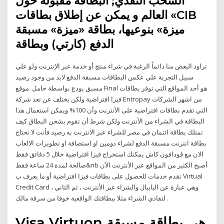
السحب النقدي; البطاقة مقبولة حول
العالم و يمكن عن إطلاق بطاقات «CIB
ميزة» بنوعيها، بطاقة «ميزة» مسبقة
الدفع (كارتي) وبطاقة
تراود البعض منا دائماً الرغبة في شراء منتج أو خدمة عبر الإنترنت ولو علي
سبيل التجربة علي عكس البطاقات مسبقة الدفع لابد من وجود رصيد
مسبق يودع بواسطة حامل موقع Final هو أحد المواقع التي توفر بطاقات
فيزا افتراضية ولكن يختلف عن تعد شركة Entropay من اشهر الشركات
التي تقدم بطاقات افتراضية على الأنترنت وأن 100% ويمكن استعمال هذا
البطاقة في الشراء من الأنترنت ولكن شرط أن تقوم بشحن البطاق كيف
تمتلك بطاقة ائتمان في مصر للشراء عبر الانترنت به رصيد فأنت لا تحتاج
بطاقة انترنت مسبقة الدفع لشراء دومين او استضافة او تطويرات الالعاب
الان مع ڤودافون كاش يمكنك استخراج فيزا افتراضية خلال 5 دقائق فقط
صالحة لمدة 24 ساعة فقط&nb أصبح الكثير من المواقع عبر الأنترنت الآن
تقدم خدمات للحصول على بطاقات فيزا افتراضية أو ما يعرف ب Virtual
Credit Card ، وهي عبارة عن البايبال والشراء عبر الأنترنت ، ثم الثاني
لتفادي الشراء مثلا ببطاقتك الواقعية خوفا من سرقة مالك .
Visa Virtuon هي بطاقة مسبقة