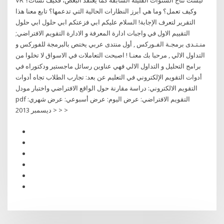
VR ليست نتاج السنوات القليلة السابقة كما يعتقد البعض، فكيف نشأت؟
وكيف تعمل؟ وما هي أبرز النظارات الحالية التي تدعمها؟ تابع معنا هذا
التقرير لتعرف الإجابة! السلام عليكم ابي فزعتكم ابي حلول ابي حلول
التقييم الاول في واجبات ادارة المعرفة و الادارة التقويم الافتراضي;
منـتـدى برمجـة الفـوركس , أول منتدى عربي يختص بالبرمجة للفوركس و
التداول الالي , مرحبا بك معنـا ! اصبحت التعاملات في الاسواق لا تخلوا من
برامج التحليل و التداول الالي فهي عناوين رسائل ماجستير ودكتوراه في
أدوات التقويم الإلكتروني في التعليم عن بعد: تجارب الطلاب تجاه أدوات
التقويم الالكتروني: دراسة مقارنة حول الواقع الافتراضي واختبار مودل
pdf التقويم الافتراضي: عرض اليوم: عرض أسبوعي: عرض شهري:
ديسمبر 2013 > > >