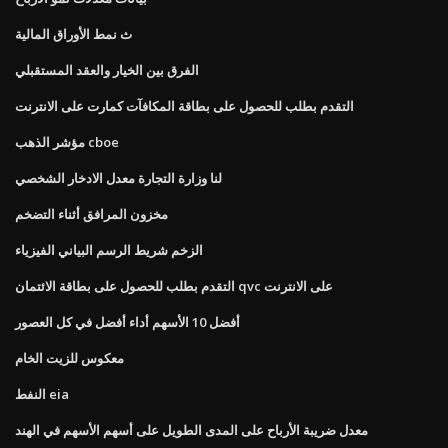
ث نمط الأوراق المالية
الفرق بين الخيار والعقد المستقبلي
التقدم بطلب للحصول على بطاقة المكافآت كمارت على الانترنت
مؤشر الذهب cboe
لنا وزارة التجارة معدل الادخار الشخصي
مخزون المرافق أثناء التضخم
الزخم شريط الرسم البياني الفيزياء
التقدم بطلب للحصول على بطاقة الائتمان qvc على الانترنت
أفضل 10 الأسهم أداء أفضل في كل العصور
معكوس للزيت الخام
النفط eia
معدل ضريبة الأرباح على المدى الطويل على أسهم الأسهم في الهند