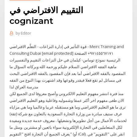
التقييم الافتراضي في
cognizant
by
Editor
قوة التأثير في إدارة النزاعات - التعلّم الافتراضي - Meirc Training and
Consulting Dubai [email protected] ٩٧١٤٥٥٦٧١٧١+ الصفحة
الرئيسية نموذج توماس- كيلمان في حل النزاعات التقييم والتفسيرات
ماهية الفقه الافتراضي السلام عليكم ورحمة الله وبركاته السؤال ما
المقصود بالفقه الافتراضي أما بعد فإن المقصود بالفقه الافتراضي البحث
في مسائل لم تقع فعلا فيقدر وقوعها وقد اشتهرت بهذا النوع من الفقه
مدرسة العراق لذا
منذ فترة انتشر مفهوم التعليم الالكتروني وأصبح معروفا لدى الجميع لكن
الان طغى مفهوم اخر أكثر عمقا وشموليه وفاعلية وهو التعليم الافتراضي
ترى ما هو التعليم الافتراضي وما هو مستقبله عربيا وعالميا وما هي مزاياه
عرف ستيف مبادرة من وزارة التجارة السعودية بالتعاون مع شركة (ثقة)
لخدمات الأعمال من أجل تطويرها وتشغيلها . معروف خدمة جديدة ومفيدة
لكل المتعاملين في التجارة الإلكترونية سواء بائعين أو مشترين .ومثل ما
يعرف الجميع أن التجارة افتح "التقويم" (أو iCal). انقر على "التقويم" في