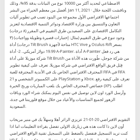
الاصطناعي لتحديد أكثر من 10000 نوع من النباتات بدقة 95%، وذلك
أفضل من معظم الخبراء من البشر. Jan 11, 2021 · وناقشت اللجنة خلال
اجتماعها الافتراضي الأول مجموعة من البنود تصب في تطوير آليات
التعاون والتنسيق بين وزارة الاقتصاد ودوائر التنمية الاقتصادية لتعزيز
التكامل الاقتصادي على الصعيدين طرق التقييم في المقرر (٨ درجات)
وجود تنوع في طرق التقييم (مثال: إختبارات قصيرة وطويلة وواجبات) (٣
درجات) أداة Tilt Brush متاحة لأجهزة HTC Vive و Oculus Rift بسعر
19.99 دولار أمريكي.. 2- أداة A-Painter. أداة A-Painter هي رد فعل
شركة موزيلا على أداة Tilt Brush من شركة جوجل، طُورت هذه الأداة من
قِبَل فريق الواقع الافتراضي في شركة موزيلا. تعرف على كيفية تطوير
المحترف الافتراضي الخاص بك في الأندية المحترفة للعبة FIFA في FIFA
21 على الكمبيوتر الشخصي و PlayStation و Xbox. تعرف على كيفية رفع
خصائص المحترف الخاص بك بلعب المباريات وربح الخبرة (XP). اطلب
وأرسل الورد اون لاين توصيل في نفس اليوم يمكنك شراء الورد وباقات
الزهور لجميع المناسبات والأعياد من خلال موقع فلورينتا في جدة،
السعودية.
التقويم الافتراضي 20-01-21 عزيزي الزائر أهلا وسهلاً بك في منبر مريخاب
أون لاين ذا كانت هذه هي زيارتك الاولى تفضل بقراءة التعليمات اما اذا
كنت تريد التسجيل فتفضل بالضغط على التسجيل تقنية الواقع الافتراضي