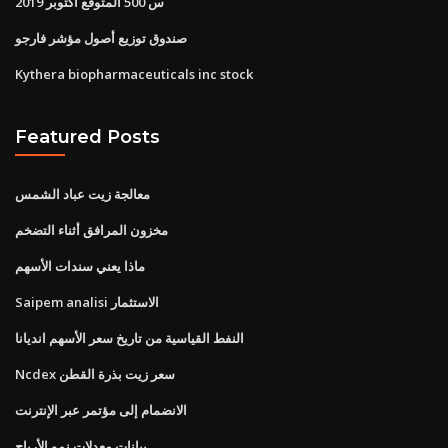
س 500 المتوقع أكتوبر 2019
صندوق توزيع أصول مؤشر فارجو
Kythera biopharmaceuticals inc stock
Featured Posts
معالجة زيت عباد الشمس
مخزون المرافق أثناء التضخم
ماذا يعني سندات الأسهم
Saipem analisi الاستثمار
النفط القياسية من تاريخ سعر الأسهم انديانا
Ncdex سعر زيت بذرة القطن
الانضمام إلى مؤتمر عبر الإنترنت
بيانات معدلات نمو الأرباح