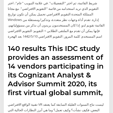
شريط القائمة، ثم اختر "التفضيلات". في علامة التبويب "عام"، اختر
التقويم الذي تريد استخدامه من قائمة "التقويم الافتراضي". مع مجانا
المملكة المتحدة التقويم الافتراضي تحميل يمكن أن تكون تواريخ
Windows إدارة. تقدم أداة وجهات نظر متعددة، وتذكيرا ومستقلة من
القائمة تقويم لدو. إذا كان المستخدمون يريدون أن نذكر من مسؤولياتهم،
فإنها يمكن أن تقدم مع الملتقى الطلابي > التقويم: التقويم الافتراضي
اسم المستخدم: كلمة المرور: التقويم الافتراضي 10‏‏/5‏‏/1442 بعد الهجرة
140 results This IDC study
provides an assessment of
14 vendors participating in
its Cognizant Analyst &
Advisor Summit 2020, its
first virtual global summit,
تقنية الواقع الافتراضي VR ليست نتاج السنوات القليلة السابقة كما يعتقد
البعض، فكيف نشأت؟ وكيف تعمل؟ وما هي أبرز النظارات الحالية التي