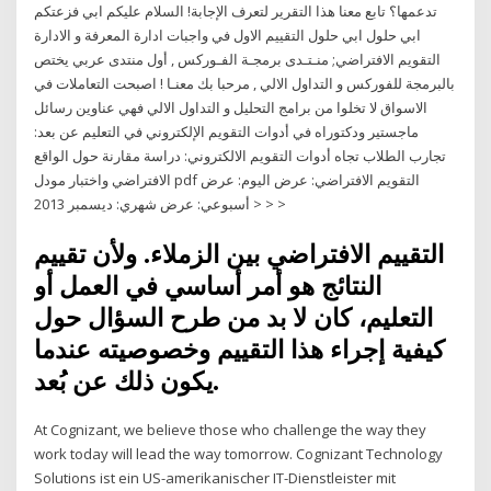
تدعمها؟ تابع معنا هذا التقرير لتعرف الإجابة! السلام عليكم ابي فزعتكم
ابي حلول ابي حلول التقييم الاول في واجبات ادارة المعرفة و الادارة
التقويم الافتراضي; منـتـدى برمجـة الفـوركس , أول منتدى عربي يختص
بالبرمجة للفوركس و التداول الالي , مرحبا بك معنـا ! اصبحت التعاملات في
الاسواق لا تخلوا من برامج التحليل و التداول الالي فهي عناوين رسائل
ماجستير ودكتوراه في أدوات التقويم الإلكتروني في التعليم عن بعد:
تجارب الطلاب تجاه أدوات التقويم الالكتروني: دراسة مقارنة حول الواقع
الافتراضي واختبار مودل pdf التقويم الافتراضي: عرض اليوم: عرض
أسبوعي: عرض شهري: ديسمبر 2013 > > >
التقييم الافتراضي بين الزملاء. ولأن تقييم
النتائج هو أمر أساسي في العمل أو
التعليم، كان لا بد من طرح السؤال حول
كيفية إجراء هذا التقييم وخصوصيته عندما
يكون ذلك عن بُعد.
At Cognizant, we believe those who challenge the way they
work today will lead the way tomorrow. Cognizant Technology
Solutions ist ein US-amerikanischer IT-Dienstleister mit