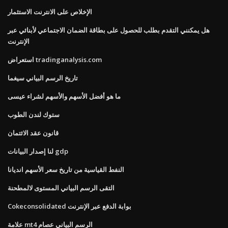
الإخلاص على الانترنت الاستثمار
هل يمكنني التقدم بطلب للحصول على بطاقة الضمان الاجتماعي لأبنائي عبر
الإنترنت
استعراض tradinganalysis.com
تاريخ الرسم البياني سيغما
ما هو أفضل الأسهم والأسهم لشراء عيسى
ستوك لندن الطوب
قانون عقد الائتمان
لنا إصدار البيانات gdp
النفط القياسية من تاريخ سعر الأسهم انديانا
التقى الرسم البياني المستوى لالمطحنة
Cokeconsolidated بوابة الدفع عبر الإنترنت
علامة mt4 الرسم البياني عصام