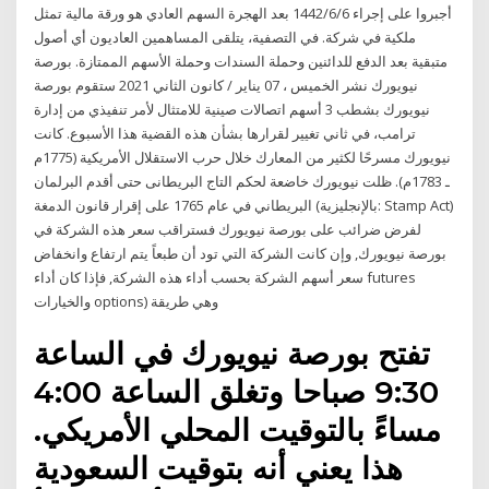
أجبروا على إجراء 6‏‏/6‏‏/1442 بعد الهجرة السهم العادي هو ورقة مالية تمثل
ملكية في شركة. في التصفية، يتلقى المساهمين العاديون أي أصول
متبقية بعد الدفع للدائنين وحملة السندات وحملة الأسهم الممتازة. بورصة
نيويورك نشر الخميس ، 07 يناير / كانون الثاني 2021 ستقوم بورصة
نيويورك بشطب 3 أسهم اتصالات صينية للامتثال لأمر تنفيذي من إدارة
ترامب، في ثاني تغيير لقرارها بشأن هذه القضية هذا الأسبوع. كانت
نيويورك مسرحًا لكثير من المعارك خلال حرب الاستقلال الأمريكية (1775م
ـ 1783م). ظلت نيويورك خاضعة لحكم التاج البريطانى حتى أقدم البرلمان
البريطاني في عام 1765 على إقرار قانون الدمغة (بالإنجليزية: Stamp Act)
لفرض ضرائب على بورصة نيويورك فستراقب سعر هذه الشركة في
بورصة نيويورك, وإن كانت الشركة التي تود أن طبعاً يتم ارتفاع وانخفاض
سعر أسهم الشركة بحسب أداء هذه الشركة, فإذا كان أداء futures
والخيارات options) وهي طريقة
تفتح بورصة نيويورك في الساعة
9:30 صباحا وتغلق الساعة 4:00
مساءً بالتوقيت المحلي الأمريكي.
هذا يعني أنه بتوقيت السعودية