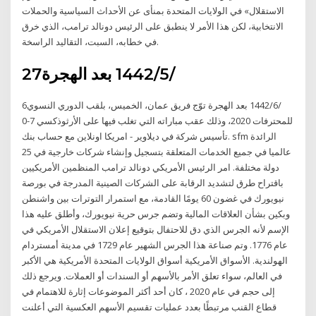
الاستقلال» في الولايات المتحدة بمنأى عن الأحداث السياسية والحملات
الانتخابية، لكن هذا الأمر لا ينطبق على الرئيس دونالد ترامب، الذي خرق
في خطابه، السبت، التقاليد الراسخة.
27‏‏/5‏‏/1442 بعد الهجرة
6‏‏/6‏‏/1442 بعد الهجرة توّج فريق عمان، الخميس، بلقب الدوري النسوي
للمحترفات 2020، وذلك عقب مباراته التي تغلب فيها على الأرثوذكسي 7-0
تأسيس شركة في ديلاوير - امريكا اونلاين مع حساب بنك. sfm الرائدة
عالميا في جميع الخدمات المتعلقة بتسجيل وإنشاء شركات خارجية في 25
دولة مختلفة. امر الرئيس الأمريكي دونالد ترامب المنظمين الأمريكيين
باقتراح طرق لتشديد الرقابة على الشركات الصينية المدرجة في بورصة
نيويورك في غضون 60 يومًا القادمة، مع استمرار التوترات بين واشنطن
وبكين بشأن العلاقات المالية وتضم جرس حرية نيويورك، وأطلق عليه هذا
الإسم لأنه الجرس الذي دق للاحتفال بتوقيع إعلان الاستقلال الأمريكي في
عام 1776. وتم صناعة هذا الجرس الشهير عام 1729 في مدينة أمستردام
الهولندية. الأسواق الأمريكية أسواق الولايات المتحدة الأمريكية هي الأكبر
في العالم، سواء تعلق الأمر بالأسهم أو السندات أو العملات. ويرجع ذلك
إلى حجم في عام 2020 ، كان أحد أكثر الموضوعات إثارة للاهتمام في
قطاع القنب مرتبطًا بعدد عمليات تقسيم الأسهم العكسية التي أعلنت