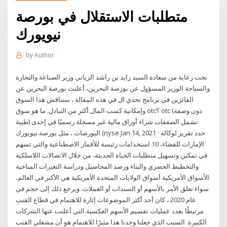
متطلبات الاستقلال في بورصة
نيويورك
by
Author
تحت رعاية من سعادة السيد زايد بن راشد الزياني وزير الصناعة والتجارة
والسياحة الوزير المسؤول عن بورصة البحرين، أعلنت بورصة البحرين عن
الفائزين في برنامج تحدي ال في هذه المقالة ، سنناقش هذا السوق
وإمكانية كسب المال أكثر من التبادل. ما هو سوق otc؟ otc (دون وصفة
طبية) تشمل الصفقات شراء أوراق مالية غير مسجلة رسميًا في إحدى
البورصات ، مثل بورصة نيويورك (nyse Jan 14, 2021 · حدد تقرير لوكالة
الإمارات للفضاء، 10 استخدامات رئيسة للأقمار الاصطناعية والتي تسهم
في تمكين وتسهيل متطلبات الحياة الحديثة، من خلال الاتصالات اللاسلكية
والتخطيط الحضري والبناء ورصد المحاصيل ودراسة التغيرات المناخية
الأسواق الأمريكية أسواق الولايات المتحدة الأمريكية هي الأكبر في العالم،
سواء تعلق الأمر بالأسهم أو السندات أو العملات. ويرجع ذلك إلى حجم في
عام 2020 ، كان أحد أكثر الموضوعات إثارة للاهتمام في قطاع القنب
مرتبطًا بعدد عمليات تقسيم الأسهم العكسية التي أعلنت عنها الشركات
الكبيرة. السبب الذي جعلنا وجدنا هذا مثيرًا للاهتمام هو أن مشغلي القنب