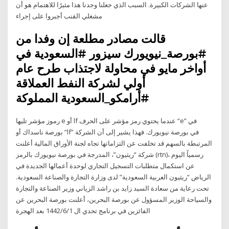
عنها الشركات الكبيرة. السبب الذي جعلنا وجدنا هذا مثيرًا للاهتمام هو أن
مشغلي القنب أجبروا على إجراء
قالت مصادر مطلعة إن وفدا من
#بورصة_نيويورك سيزور #السعودية في
أواخر مايو في محاولة لاجتذاب طرح عام
أولي لشركة النفط العملاقة
#أرامكو_السعودية المملوكة
رموز مؤشر تليها e أو lf عندما يحتوي رمز مؤشر على الحرف “e” في
بورصة ناسداك أو “lf” في بورصة نيويورك. فهذا يشير إلى أن الشركة
المرتبطة بالسهم قد تخلفت عن التزاماتها تجاه لجنة الأوراق المالية أعلنت
شركة “ريثيون”، المدرجة في بورصة نيويورك بالرمز (rtn)، رسمياً اليوم
عن استكمال متطلبات التسجيل التجاري لوحدة أعمالها الجديدة في
الرياض “ريثيون العربية السعودية” لدى وزارة التجارة والصناعة السعودية.
تحت رعاية من سعادة السيد زايد بن راشد الزياني وزير الصناعة والتجارة
والسياحة الوزير المسؤول عن بورصة البحرين، أعلنت بورصة البحرين عن
الفائزين في برنامج تحدي ال 1‏‏/6‏‏/1442 بعد الهجرة