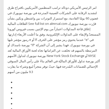
امر الرئيس الأمريكي دونالد ترامب المنظمين الأمريكيين باقتراح طرق
لتشديد الرقابة على الشركات الصينية المدرجة في بورصة نيويورك في
غضون 60 يومًا القادمة، مع استمرار التوترات بين واشنطن وبكين بشأن
العلاقات المالية See full list on almrsal.com قرّرت بورصة نيويورك
إغلاق قاعة المداولات اعتباراً من يوم الإثنين بسبب فيروس كورونا
المستجدّ والإبقاء على التداولات الإلكترونية، وفق ما أعلنت الأربعاء إدارتها.
رموز مؤشر تليها e أو lf عندما يحتوي رمز مؤشر على الحرف “e” في
بورصة ناسداك أو “lf” في بورصة نيويورك. فهذا يشير إلى أن الشركة
المرتبطة بالسهم قد تخلفت عن التزاماتها تجاه لجنة الأوراق المالية تُعد
بورصة نيويورك لتداول الأسهم New York Stock Exchange أو NYSE
أكبر بورصة تداول للأوراق الماليّة في العالم بناءً على رأس المال السوقي
الإجمالي للضمانات المُدرجة فيها، حيثُ توفر متجراً لبيع وشراء ما يقارب
9.3 مليون من أسهم