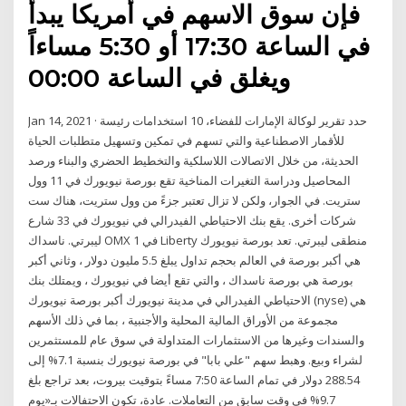
فإن سوق الاسهم في أمريكا يبدأ
في الساعة 17:30 أو 5:30 مساءاً
ويغلق في الساعة 00:00
Jan 14, 2021 · حدد تقرير لوكالة الإمارات للفضاء، 10 استخدامات رئيسة
للأقمار الاصطناعية والتي تسهم في تمكين وتسهيل متطلبات الحياة
الحديثة، من خلال الاتصالات اللاسلكية والتخطيط الحضري والبناء ورصد
المحاصيل ودراسة التغيرات المناخية تقع بورصة نيويورك في 11 وول
ستريت. في الجوار، ولكن لا تزال تعتبر جزءً من وول ستريت، هناك ست
شركات أخرى. يقع بنك الاحتياطي الفيدرالي في نيويورك في 33 شارع
ليبرتي. ناسداك OMX في 1 Liberty منطقى ليبرتي. تعد بورصة نيويورك
هي أكبر بورصة في العالم بحجم تداول يبلغ 5.5 مليون دولار ، وثاني أكبر
بورصة هي بورصة ناسداك ، والتي تقع أيضا في نيويورك ، ويمتلك بنك
الاحتياطي الفيدرالي في مدينة نيويورك أكبر بورصة نيويورك (nyse) هي
مجموعة من الأوراق المالية المحلية والأجنبية ، بما في ذلك الأسهم
والسندات وغيرها من الاستثمارات المتداولة في سوق عام للمستثمرين
لشراء وبيع. وهبط سهم "علي بابا" في بورصة نيويورك بنسبة 7.1% إلى
288.54 دولار في تمام الساعة 7:50 مساءً بتوقيت بيروت، بعد تراجع بلغ
9.7% في وقت سابق من التعاملات. عادة، تكون الاحتفالات بـ«يوم