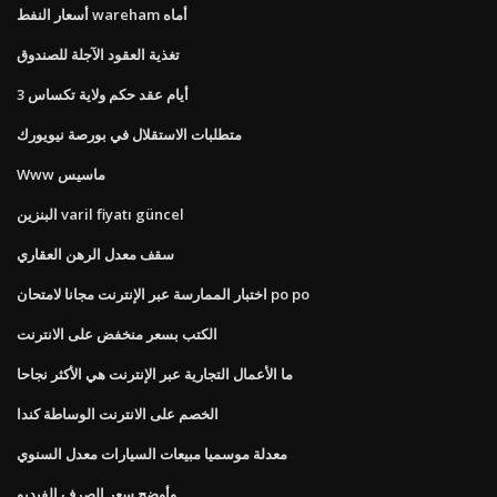
أسعار النفط wareham أماه
تغذية العقود الآجلة للصندوق
3 أيام عقد حكم ولاية تكساس
متطلبات الاستقلال في بورصة نيويورك
Www ماسيس
البنزين varil fiyatı güncel
سقف معدل الرهن العقاري
اختبار الممارسة عبر الإنترنت مجانا لامتحان po po
الكتب بسعر منخفض على الانترنت
ما الأعمال التجارية عبر الإنترنت هي الأكثر نجاحا
الخصم على الانترنت الوساطة كندا
معدلة موسميا مبيعات السيارات معدل السنوي
وأوضح سعر الصرف الفيديو