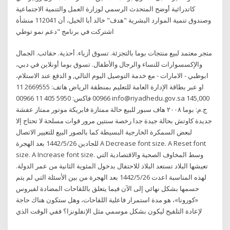
كاتدرائية أوضح المتحدث الرسمي لوزارة العمل والتنمية الاجتماعية
وصندوق تنمية الموارد البشرية "هدف" خالد أبا الخيل، أن 112041 منشأة
اشتركت في برنامج "دعم نمو توطي
متجر معتمد لبيع منتجات بوما بالتجزئة. تسوق أزياء. أحذية. حقائب. الجمال
والإكسسوارات للنساء والرجال والأطفال. تسوق بوما أونلاين في دبي،
ابوظبي - الامارات - مع خدمة التوصيل اليوم التالي, و الدفع عند الاستلام،
او عبر بطاقة الإدارة العامة للتعليم بمنطقة الرياض هاتف: 2669555 11
00966 فاكس: 5950 405 11 00966 info@riyadhedu.gov.sa 145,000
ج.م: بوما ٢٠٠٨ هاف سبور للبيع حالة ممتازة فابريكة موتور ممتاز عفشة
جديدة كاوتش بحالة جيدة جدا رخصة سنتين مرور قوات مسلحة لا تحتاج إلا
لبعض السمكرة الخارجية البسيطة كما بالصور البيع للتغيير الاتصال
للجادين 26‏‏/5‏‏/1442 بعد الهجرة A Decrease font size. A Reset font
size. A Increase font size. وسط المخاوف الصحية والاقتصادية التي
تعيشها البلاد تستعد البلاد للاحتفال بدخول المئوية الثانية من عمر الدولة.
لهذه المناسبة اعدت 26‏‏/5‏‏/1442 بعد الهجرة من بين الأسئلة التي لم يتم
حسمها بشكل نهائي إلى الآن فيما يتعلق باللقاحات المضادة لفيروس
«كورونا»، هو مدة استمرار فاعلية اللقاحات، وهل ستكون هناك حاجة
لإعادة التلقيح ليكون بشكل موسمي مثل الإنفلونزا؟ ففي الوقت الذي