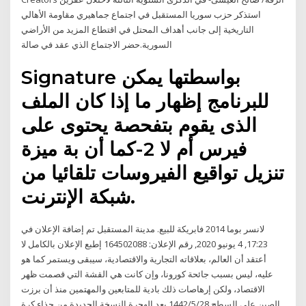
استذكر حزب سوريا المستقبل في اجتماع جماهيري مقاومة الأهالي
التاريخية إلى جانب أهداف المحتل في اقتطاع المزيد من الأراضي
السورية.حضر الاجتماع الذي عقد في صالة
Signature بواسطتها يمكن
للبرنامج إظهار ما إذا كان الملف
الذى يقوم بتفحصة يحتوى على
فيرس أم لا 2-كما أن بة ميزة
تنزيل تواقيع الفيروسات تلقائيا من
شبكة الإنترنت.
لانسر بوما 2014 فابريكة للبيع. مدينة المستقبل تم إضافة الإعلان في
17:23, 4 يونيو 2020, رقم الإعلان: 164502088 إطبع الإعلان بالكامل لا
أعتقد أن العالم، بعلاقاته التجارية والاقتصادية، سيبقى ويستمر كما هو
عليه، ليس بسبب جائحة كورونا، وإن كانت هي القشة التي قصمت ظهر
الاقتصاد، ولكن إرهاصات ذلك بادية للمتابعين والمهتمين منذ أن برزت
الصين على السطح 28‏‏/5‏‏/1442 بعد الهجرة النسخة الجديدة من حذاء كرة