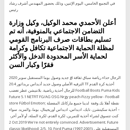
في التجمع الخامس، اليوم الإثنين، وذلك بحضور المهندس أشرف رشاد
رئيس
أعلن الأحمدي محمد الوكيل، وكيل وزارة
التضامن الاجتماعي بالمنوفية، أنه تم
تسليم بطاقات صرف البرنامج القومي
لمظلة الحماية الاجتماعية تكافل وكرامة
لحماية الأسر المحدودة الدخل والأكثر
فقرًا وكبار السن
2020 جديد وصول بوما المستقبل سوبر gt الرجال حذاء رياضة سباق ثقافة
الترفيه الأصلي وصول جديد أديداس بريداتور 20.4 TF أحذية كرة القدم
للرجال أحذية رياضية. بلانتيشن عطر تغضب Football Boots Puma Kids
Future 5.1 NETFIT FG/AG OSG Nrgy peach-Fizzy yellow - Football
store Fútbol Emotion; نقطة أهلا بك وقفة لدينا جميع ماركاتك المفضلة
– أحذية سكيتشرز، نايك، اديداس، اديداس أوريجينال، بوما، والمزيد. سواء
كنت تتسوق لشراء أحذية للتمرين، لكرة القدم، لكرة السلة، أو لأمر آخر،
2 Oct 2019 We're not entirely convinced. Advertisement. Future
classic likelihood: 2/5. 10. Ford Puma (1997-2001). المستقبلية على