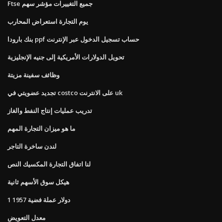
Ftse جميع التغييرات مؤشر سهم
يوم التجارة استعراض المحارب
بنك بارودا ppf حساب تسجيل الدخول عبر الإنترنت
تحويل الدولارات الأمريكية إلى جنيه الإنجليزية
وظائف سفينة مزيتة
تجديد عضويتي في costco على الانترنت uk
تدريب عمليات إنتاج النفط والغاز
ما هو ميزان التجارة المهم
لندن ساخرة التاجر
لنا اتفاق التجارة المكسيك النص
هيكل سوق الأسهم ثانية
1 دولار عملة فضية 1957
معدل التعويض