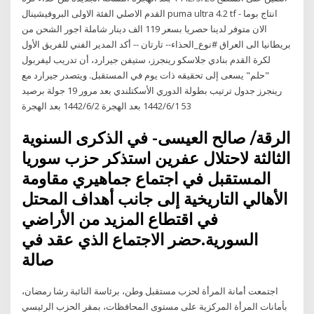
القدم الاصلي الفئة الاولى البروفيشينال puma ultra 4.2 tf انتاج بوما -
الان متوفر لدينا حصريا بسعر 119 الف دينار شاملة اجور الشحن من
بريطانيا الى العراق #نوع_الحذاء-- تارتان -- أكد المدير الفني للفريق الأول
لكرة القدم بنادي جلاسكو رينجرز، ستيفن جيرارد، أن تدريب ليفربول
"حلم" يسعى إلى تحقيقه ذات يوم في المستقبل. ويتصدر جيرارد مع
رينجرز جدول ترتيب بطولة الدوري الأسكتلندي بعد مرور 19 جولة برصيد
53 1‏‏/6‏‏/1442 بعد الهجرة 2‏‏/6‏‏/1442 بعد الهجرة
الرقة/ صالح العيسى- في الذكرى السنوية
الثالثة لاحتلال عفرين استذكر حزب سوريا
المستقبل في اجتماع جماهيري مقاومة
الأهالي التاريخية إلى جانب أهداف المحتل
في اقتطاع المزيد من الأراضي
السورية.حضر الاجتماع الذي عقد في
صالة
اجتمعت أمانة المرأة لحزب مستقبل وطن، برئاسة النائبة رشا رمضان،
بأمانات المرأة المركزية على مستوى المحافظات، بمقر الحزب الرئيسي