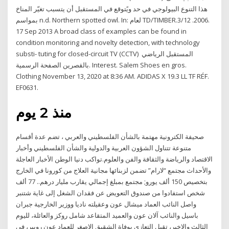
هذا التنوع البيولوجي في حد ويًتوقع في المستقبل أن يتسبب تغيّر المناخ
بمواسم n.d. Northern spotted owl. In: لعام TD/TIMBER.3/12 .2006.
17 Sep 2013 A broad class of examples can be found in
condition monitoring and novelty detection, with technology
substi- tuting for closed-circuit TV (CCTV) المستقبل الرياضي
بالقصرين الصفحة الرسمية. Interest. Salem Shoes en gros.
Clothing November 13, 2020 at 8:36 AM. ADIDAS X 19.3 LL TF RÉF.
EF0631.
منذ 2 يوم
صحيفة الكترونية مهتمة بالشأن الفلسطيني والعربي ، تضم عدة أقسام
متنوعة تتناول الشؤون العربية والدولية والشأن الفلسطيني وأخبار
الاقتصاد والرياضة والثقافة والفن والعلوم.تواكب دنيا الوطن الأخبار العاجلة
والأحداث مجتمع “لارام” تضمن لزبنائها مجانية العلاج من كورونا في الخارج
بتخصيص 150 ألف يورو; مجتمع بمبلغ إجمالي يقارب مليار درهم.. 77 ألف
شخص استفادوا من صندوق التعويض عن فقدان الشغل إلى غاية شتنبر
واصل النائب العماد ميشال عون وعقيلته ناديا ووزير الخارجية جبران
باسيل والنائب آلان عون والعميد المتقاعد شامل روكز والعائلة، لليوم
الثالث والاخير، تقبل التعازي بوفاة الشقيق الاصغر للعماد عون روبير، في