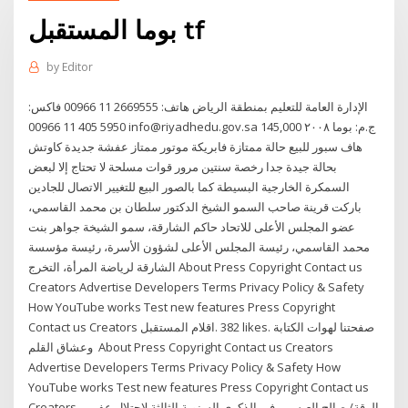
بوما المستقبل tf
by
Editor
الإدارة العامة للتعليم بمنطقة الرياض هاتف: 2669555 11 00966 فاكس:
5950 405 11 00966 info@riyadhedu.gov.sa 145,000 ج.م: بوما ٢٠٠٨
هاف سبور للبيع حالة ممتازة فابريكة موتور ممتاز عفشة جديدة كاوتش
بحالة جيدة جدا رخصة سنتين مرور قوات مسلحة لا تحتاج إلا لبعض
السمكرة الخارجية البسيطة كما بالصور البيع للتغيير الاتصال للجادين
باركت قرينة صاحب السمو الشيخ الدكتور سلطان بن محمد القاسمي،
عضو المجلس الأعلى للاتحاد حاكم الشارقة، سمو الشيخة جواهر بنت
محمد القاسمي، رئيسة المجلس الأعلى لشؤون الأسرة، رئيسة مؤسسة
الشارقة لرياضة المرأة، التخرج About Press Copyright Contact us
Creators Advertise Developers Terms Privacy Policy & Safety
How YouTube works Test new features Press Copyright
Contact us Creators ‎اقلام المستقبل‎. 382 likes. ‎صفحتنا لهوات الكتابة
وعشاق القلم ‎ About Press Copyright Contact us Creators
Advertise Developers Terms Privacy Policy & Safety How
YouTube works Test new features Press Copyright Contact us
Creators الرقة/ صالح العيسى- في الذكرى السنوية الثالثة لاحتلال عفرين