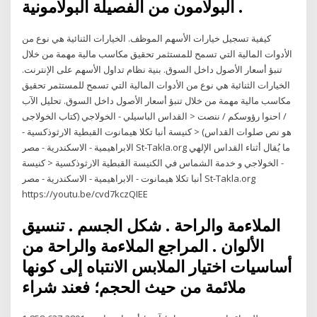
البولامون من الفصيلة البولامونية .
كيفية تسجيل خيارات الأسهم الموظف. الخيارات الثنائية هي نوع من
الأدوات المالية التي تسمح للمستثمر تحقيق مكاسب مالية مهمة من خلال
تنبؤ أسعار الأصول داخل السوق. بنية نظام تداول الأسهم على الإنترنت.
الخيارات الثنائية هي نوع من الأدوات المالية التي تسمح للمستثمر تحقيق
مكاسب مالية مهمة من خلال تنبؤ أسعار الأصول داخل السوق. تحليل الآب
/ احنوا رؤوسكم / ننصت < القداس الباسيلي - الخولاجي (كتاب الخولاجى
هو نص صلوات القداس) < كنيسة أنبا تكلا هيمانوت القبطية الارثوذكسية -
الابراهيمية - الاسكندرية - مصر St-Takla.org ما يُقال أثناء القداس الإلهي
- الخولاجي و خدمة الشماس في الكنيسة القبطية الارثوذكسية < كنيسة
أنبا تكلا هيمانوت - الابراهيمية - الاسكندرية - مصر St-Takla.org
https://youtu.be/cvd7kczQIEE
الملاءمة والراحة . شكل الجسم . تنسيق
الألوان . المراجع الملاءمة والراحة من
أساسيات اختيار الملابس الانتباه إلى كونها
ملائمة من حيث الحجم؛ فعند شراء