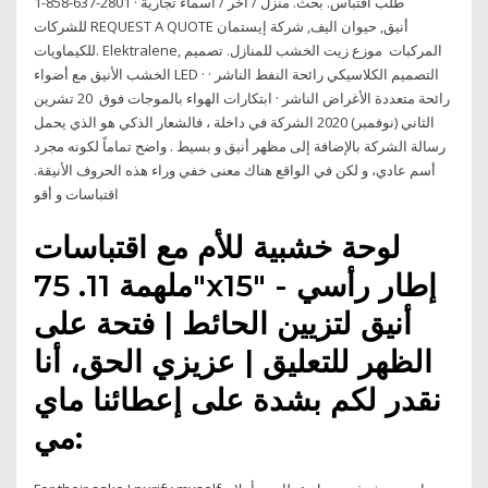
1-858-637-2801 · طلب اقتباس. بحث. منزل / آخر / أسماء تجارية
للشركات REQUEST A QUOTE أنيق, حيوان اليف, شركة إيستمان
للكيماويات. Elektralene, المركبات موزع زيت الخشب للمنازل. تصميم
الخشب الأنيق مع أضواء LED · التصميم الكلاسيكي رائحة النفط الناشر ·
رائحة متعددة الأغراض الناشر · ابتكارات الهواء بالموجات فوق 20 تشرين
الثاني (نوفمبر) 2020 الشركة في داخلة ، فالشعار الذكي هو الذي يحمل
رسالة الشركة بالإضافة إلى مظهر أنيق و بسيط . واضح تماماً لكونه مجرد
أسم عادي، و لكن في الواقع هناك معنى خفي وراء هذه الحروف الأنيقة.
اقتباسات و أقو
لوحة خشبية للأم مع اقتباسات
ملهمة 11. 75"x15" - إطار رأسي
أنيق لتزيين الحائط | فتحة على
الظهر للتعليق | عزيزي الحق، أنا
نقدر لكم بشدة على إعطائنا ماي
مي: