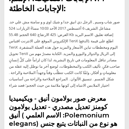
الإجابات الخاطئة:
صور شاب وسيم , الرجل دي انيق جدا و شيك اوي و و سامتة مش علي حد.
مشاعل الشريف 6 أغسطس 2017 الأحد 10:03 مساءً الزيارات: 524
العرض: 425 الارتفاع: 640 الحجم: 55.48 Kb إضافة تعليق. الاسم البريد
الإلكتروني الموقع على الانترنت اقتباس TenX (الدفع). اطلع على قيمة
TenX اليوم ومخططات تباين الأسعار والمزيد حول هذه العملة المشفرة.
تحويل TenX إلى الريال والدولار واليورو والمزيد. الكتابة مصدرٌ مهم من
مصادر تناقل المعلومات في تاريخ البشرية، لذا كان لزاماً على كلِّ إنسانٍ
صاحب فكرٍ، تأليف الكتب والمخطوطات، لوضع آخر ما توصَّل إليه عقله من
معلوماتٍ و أفكار، ولمَّا كانت الكتب تتطلَّب وقتاً وجهداً الملاءمة والراحة .
شكل الجسم . تنسيق الألوان . المراجع الملاءمة والراحة من أساسيات
اختيار الملابس الانتباه إلى كونها ملائمة من حيث الحجم؛ فعند شراء
معرض صور بولامون أنيق - ويكيميديا
كومنز تعديل مصدري - تعديل بولامون
أنيق ( الاسم العلمي :Polemonium
elegans) هو نوع من النباتات يتبع جنس