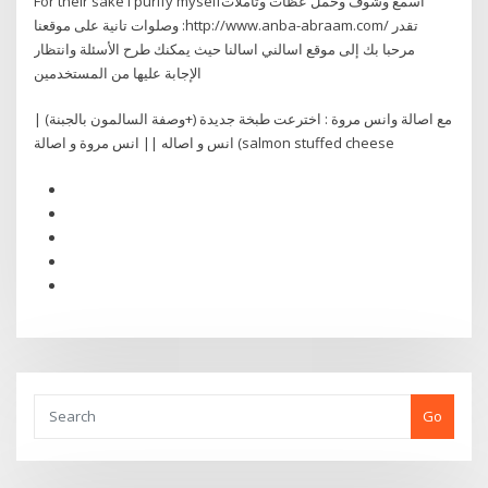
For their sake I purify myselfاسمع وشوف وحمل عظات وتأملات
وصلوات تانية على موقعنا :http://www.anba-abraam.com/ تقدر
مرحبا بك إلى موقع اسالني اسالنا حيث يمكنك طرح الأسئلة وانتظار
الإجابة عليها من المستخدمين
مع اصالة وانس مروة : اخترعت طبخة جديدة (+وصفة السالمون بالجبنة) |
انس و اصاله || انس مروة و اصالة (salmon stuffed cheese
Go