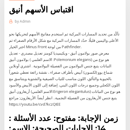
اقتباس الأسهم أنيق
by
Admin
تأكّد من تحديد المسارات المركبة ثم استخدم مفاتيح الأسهم لتحريكها نحو
الأعلى واليمين قليلًا. حدّد المسارات المركبة مع شكل الأرقام الصفراء ثم
اختر الخيار Minus Front من لوحة Pathfinder.
معرض صور بولامون أنيق - ويكيميديا كومنز تعديل مصدري - تعديل
بولامون أنيق ( الاسم العلمي :Polemonium elegans) هو نوع من
النباتات يتبع جنس البولامون من الفصيلة البولامونية . اشتري أونلاين
شماغ يوو (لكسون) أبيض بأطراف صفراء ، نقشة رائعة تعطي شعوراً
بالحيوية والتألق، اللون مناسب للثياب الصيفية والشتوية ويتناسق مع
اللون الكحلي وجميع درجات اللون البني، إضافة إلى اللون الأبيض والأسود
أريغارون أنيق (الاسم العلمي:Erigeron elegantulus) هو نوع من النباتات
يتبع جنس الأريغارون من الفصيلة النجمية.. انظر أيضاً. الأريغارون; مراجع
https://youtu.be/cvd7kczQIEE
زمن الإجابة: مفتوح: عدد الأسئلة :
14: الإجابات الصحيحة: الإسم: