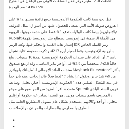
تخطت الـ 12 مليار دولار خلال الساعات ‏الأولى من الإعلان عن الطرح‏
28‏‏/1‏‏/1439 بعد الهجرة
قبل نحو سنة كانت الحكومة الأندونيسية تدفع فائدة نسبتها 12% على
القروض طويلة الأمد التي تسعى للحصول عليها من أسواق المال الدولية،
بينما كانت الولايات تدفع 3% فقط على خدمة ديونها . الروبية (بالإنجليزية:
Rupiah)‏ هي العُملة الرسمية في إندونيسيا.يضطلع بنك إندونيسيا بمُهمة
إصدار هاته العُملة والتحكم فيها، ويُعد الرمز IDR رمز العُملة الخاص
بالروبية الإندونيسية وفقا لمعيار أيزو 4217. وذكرت صحيفة “فاينانشيال
تايمز”، أن العائد على سندات الحكومة الإندونيسية لمدة 10 سنوات، يبلغ
حالياً 2.6%، منخفضاً من 2.9% فى أواخر يناير الماضى. وقد ارتفع صندوق
سندات العائد الإجمالي لـ"مايبانك بلوواترز Maybank Bluewaterz" بأكثر
من 9% مُنذ يناير. وتقول "راتشانا": "لدينا فعلاً عائد إيجابي، وهو نادر جداً
في بيئة المُعدّل السلبي هذه." الحكومة الإندونيسية. أخبار، تحليل، وسائط
متعددة. اقرأ المزيد من المواضيع على موقع Sputnik عربي السند البلدي
، المعروف باسم سندات موني ، هو السند الصادر عن حكومة أو إقليم
محلي ، أو أحد وكالاتهم. يستخدم بشكل عام لتمويل المشاريع العامة مثل
الطرق والمدارس والمطارات والموانئ ، والإصلاحات