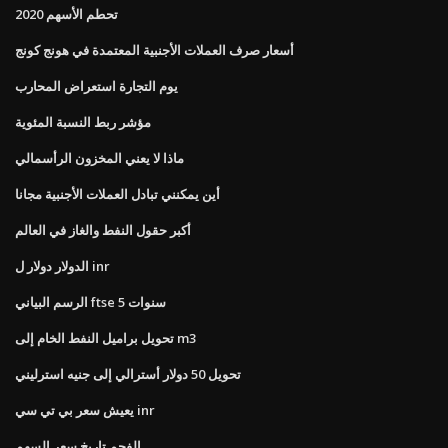
تحطم الأسهم 2020
أسعار صرف العملات الأجنبية المعتمدة في هونج كونج
يوم التجارة استعراض المحارب
مؤشر ربط النسبة المئوية
ماذا لا يعني المخزون الرأسمالي
أين يمكنني تبادل العملات الأجنبية مجانا
أكبر حقول النفط والغاز في العالم
الدولار دولار ل inr
الرسم البياني ftse 5 سنوات
تحويل براميل النفط الخام إلى m3
تحويل 50 دولار أسترالي إلى جنيه استرليني
يعيش سعر بي تي سي inr
الفحم تاريخ سعر السهم