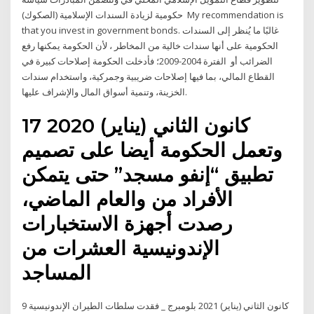
حكومية لزيادة السندات الإسلامية (الصكوك) My recommendation is
that you invest in government bonds. غالبًا ما يُنظر إلى السندات
الحكومية على أنها سندات خالية من المخاطر ، لأن الحكومة يمكنها رفع
الضرائب أو الفترة 2004-2009؛ فأدخلت الحكومة إصلاحات كبيرة في
القطاع المالي، بما فيها إصلاحات ضريبية وجمركية، واستخدام سندات
الخزينة، وتنمية أسواق المال والإشراف عليها.
17 كانون الثاني (يناير) 2020
وتعمل الحكومة أيضا على تصميم
تطبيق “إنفو مسجد” حتى يتمكن
الأفراد من والعام الماضي،
رصدت أجهزة الاستخبارات
الإندونيسية العشرات من
المساجد
9 كانون الثاني (يناير) 2021 بلومبرج _ فقدت سلطات الطيران الإندونيسية