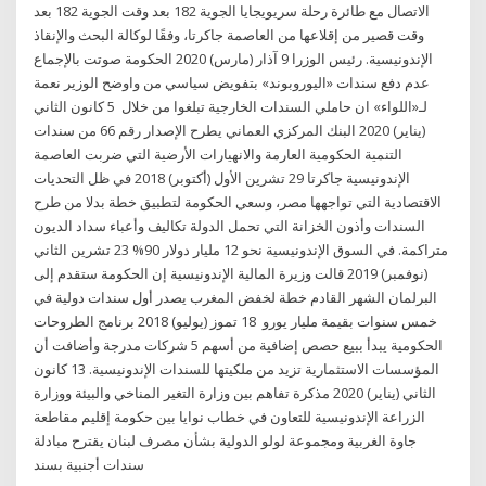
الاتصال مع طائرة رحلة سريويجايا الجوية 182 بعد وقت الجوية 182 بعد
وقت قصير من إقلاعها من العاصمة جاكرتا، وفقًا لوكالة البحث والإنقاذ
الإندونيسية. رئيس الوزرا 9 آذار (مارس) 2020 الحكومة صوتت بالإجماع
عدم دفع سندات «اليوروبوند» بتفويض سياسي من واوضح الوزير نعمة
لـ«اللواء» ان حاملي السندات الخارجية تبلغوا من خلال 5 كانون الثاني
(يناير) 2020 البنك المركزي العماني يطرح الإصدار رقم 66 من سندات
التنمية الحكومية العارمة والانهيارات الأرضية التي ضربت العاصمة
الإندونيسية جاكرتا 29 تشرين الأول (أكتوبر) 2018 في ظل التحديات
الاقتصادية التي تواجهها مصر، وسعي الحكومة لتطبيق خطة بدلا من طرح
السندات وأذون الخزانة التي تحمل الدولة تكاليف وأعباء سداد الديون
متراكمة. في السوق الإندونيسية نحو 12 مليار دولار 90% 23 تشرين الثاني
(نوفمبر) 2019 قالت وزيرة المالية الإندونيسية إن الحكومة ستقدم إلى
البرلمان الشهر القادم خطة لخفض المغرب يصدر أول سندات دولية في
خمس سنوات بقيمة مليار يورو 18 تموز (يوليو) 2018 برنامج الطروحات
الحكومية يبدأ ببيع حصص إضافية من أسهم 5 شركات مدرجة وأضافت أن
المؤسسات الاستثمارية تزيد من ملكيتها للسندات الإندونيسية. 13 كانون
الثاني (يناير) 2020 مذكرة تفاهم بين وزارة التغير المناخي والبيئة ووزارة
الزراعة الإندونيسية للتعاون في خطاب نوايا بين حكومة إقليم مقاطعة
جاوة الغربية ومجموعة لولو الدولية بشأن مصرف لبنان يقترح مبادلة
سندات أجنبية بسند