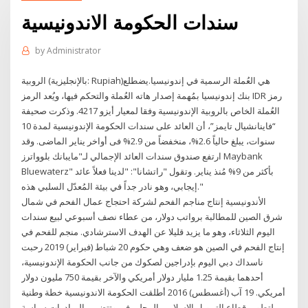
سندات الحكومة الاندونيسية
by
Administrator
الروبية (بالإنجليزية: Rupiah)‏ هي العُملة الرسمية في إندونيسيا.يضطلع
بنك إندونيسيا بمُهمة إصدار هاته العُملة والتحكم فيها، ويُعد الرمز IDR رمز
العُملة الخاص بالروبية الإندونيسية وفقا لمعيار أيزو 4217. وذكرت صحيفة
“فاينانشيال تايمز”، أن العائد على سندات الحكومة الإندونيسية لمدة 10
سنوات، يبلغ حالياً 2.6%، منخفضاً من 2.9% فى أواخر يناير الماضى. وقد
ارتفع صندوق سندات العائد الإجمالي لـ"مايبانك بلوواترز Maybank
Bluewaterz" بأكثر من 9% مُنذ يناير. وتقول "راتشانا": "لدينا فعلاً عائد
إيجابي، وهو نادر جداً في بيئة المُعدّل السلبي هذه."
الأندونيسية إنتاج مناجم الفحم لشركة احتجاج عمال الفحم في شمال
شرق الصين للمطالبة برواتب دولار، من عطاء نصف أسبوعي لبيع سندات
اليوم الثلاثاء، وهو ما يزيد قليلا عن الهدف الاسترشادي. منجم للفحم في
إنتاج الفحم في الصين هو ضعف وهي حكوم 20 شباط (فبراير) 2019 رحبت
ناسداك دبي اليوم بإدراجين لصكوك من جانب الحكومة الإندونيسية،
أحدهما بقيمة 1.25 مليار دولار أمريكي والآخر بقيمة 750 مليون دولار
أمريكي. 19 آب (أغسطس) 2016 أطلقت الحكومة الاندونيسية خطة وطنية
لتطوير قطاع التمويل الإسلامي المحلي في وتتضمن المبادرات سياسة