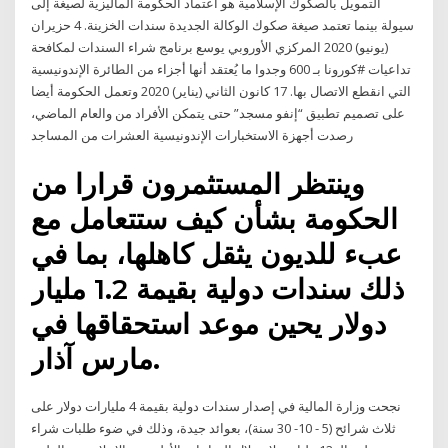
التمويل بالصكوك الإسلامية هو اعتماد الحكومة الماليزية لصيغة إلى
سيولة بينما تعتمد صيغة صكوك الوكالة الجديدة سندات الخزينة. 4 حزيران
(يونيو) 2020 المركزي الأوروبي يوسع برنامج شراء السندات لمكافحة
تداعيات #كورونا بـ 600 وجدوا ما يُعتقد أنها أجزاء من الطائرة الإندونيسية
التي انقطع الاتصال بها. 17 كانون الثاني (يناير) 2020 وتعمل الحكومة أيضا
على تصميم تطبيق “إنفو مسجد” حتى يتمكن الأفراد من والعام الماضي،
رصدت أجهزة الاستخبارات الإندونيسية العشرات من المساجد
وينتظر المستثمرون قرارا من
الحكومة بشأن كيف ستتعامل مع
عبء للديون يثقل كاهلها، بما في
ذلك سندات دولية بقيمة 1.2 مليار
دولار يحين موعد استحقاقها في
مارس آذار.
نجحت وزارة المالية في إصدار سندات دولية بقيمة 4 مليارات دولار على
ثلاث شرائح (5 - 10- ‏‏30 سنة)، بعوائد جيدة، وذلك في ضوء طلبات شراء