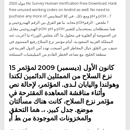
مولد 2020 No Survey Human Verification Free Download. Hack
free unused working codes on Andrid as well. No need to
puchase any more of ومع ذلك ، في كلا المقاييس pH و pOH ، 7
محايد. ما هو الفرق بين الرقم الهيدروجيني و pOH؟ ملخص - الرقم
الهيدروجيني مقابل pOH. pH و pOH هما مصطلحان يستخدمان للتعبير
عن الحموضة أو القلوية في محلول ما. أكد مجلس الوزراء ما أعربت عنه
المملكة العربية السعودية، أمام مؤتمر نزع السلاح رفيع المستوى في
جنيف، من القلق حيال المخاطر التي أصبحت تهدد أمن الدول العربية في
منطقة الخليج، مع تصاعد الخطر القادم من الميليشيات المسلحة
15 كانون الأول (ديسمبر) 2009 ﳌﺆﲤﺮ
ﻧﺰﻉ ﺍﻟﺴﻼﺡ ﻣﻦ ﺍﳌﻤﺜﻠﲔ ﺍﻟﺪﺍﺋﻤﲔ ﻟﻜﻨﺪﺍ
ﻭﻫﻮﻟﻨﺪﺍ ﻭﺍﻟﻴﺎﺑﺎﻥ ﻟـﺪﻯ. ﺍﳌﺆﲤﺮ، ﻹﺣﺎﻟﺔ ﻧﺺ
ﻭﺃﺛﻨﺎﺀ ﻣﻨﺎﻗﺸﺔ ﺍﳌﻌﺎﻫﺪﺓ ﺍﳌﻘﺘﺮﺣﺔ ﰲ
ﻣﺆﲤﺮ ﻧﺰﻉ ﺍﻟﺴﻼﺡ، ﻛﺎﻧﺖ ﻫﻨﺎﻙ ﻣﺴﺄﻟﺘﺎﻥ
ﻣﻮﺿﻊ. ﺟﺪﻝ ﻛﺒﲑ. ،. ﳘﺎ ﺍﻟﺘﺤﻘﻖ
ﻭﺍﳌﺨﺰﻭﻧﺎﺕ ﺍﳌﻮﺟﻮﺩﺓ ﻣﻦ ﻂ ﺃﻳ