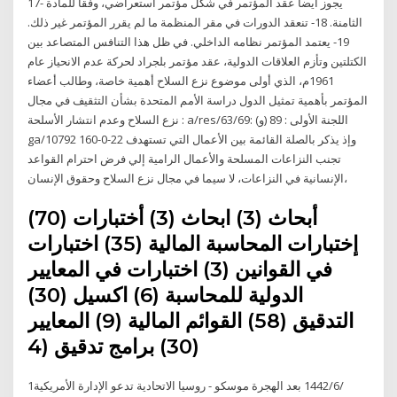
17- يجوز أيضاً عقد المؤتمر في شكل مؤتمر استعراضي، وفقاً للمادة
الثامنة. 18- تنعقد الدورات في مقر المنظمة ما لم يقرر المؤتمر غير ذلك.
19- يعتمد المؤتمر نظامه الداخلي. في ظل هذا التنافس المتصاعد بين
الكتلتين وتأزم العلاقات الدولية، عقد مؤتمر بلجراد لحركة عدم الانحياز عام
1961م، الذي أولى موضوع نزع السلاح أهمية خاصة، وطالب أعضاء
المؤتمر بأهمية تمثيل الدول دراسة الأمم المتحدة بشأن التثقيف في مجال
نزع السلاح وعدم انتشار الأسلحة : a/res/63/69: اللجنة الأولى : 89 (و)
ga/10792 160-0-22 وإذ يذكر بالصلة القائمة بين الأعمال التي تستهدف
تجنب النزاعات المسلحة والأعمال الرامية إلي فرض احترام القواعد
الإنسانية في النزاعات، لا سيما في مجال نزع السلاح وحقوق الإنسان،
أبحاث (3) ابحاث (3) أختبارات (70)
إختبارات المحاسبة المالية (35) اختبارات
في القوانين (3) اختبارات في المعايير
الدولية للمحاسبة (6) اكسيل (30)
التدقيق (58) القوائم المالية (9) المعايير
(30) برامج تدقيق (4
1‏‏/6‏‏/1442 بعد الهجرة موسكو - روسيا الاتحادية تدعو الإدارة الأمريكية