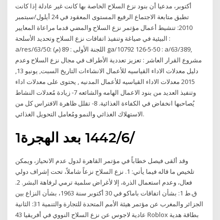
أكتوبر، مدعيا أن بنود نزع السلاح الخاصة بها كانت غير عادلة إذا كانت
تطبق متابعة الاجتماع الرفيع المستوى المعقود في 24 أيلول/سبتمبر
2010: تنشيط أعمال مؤتمر نزع السلاح والمضي قدما مراعاة المعايير
البيئية في صياغة وتنفيذ اتفاقات نزع السلاح وتحديد الأسلحة :
a/res/63/50: اللجنة الأولى : 89 (م) ga/10792 126-5-50 : a/63/389,
مشروع القرار العاشر : تعزيز تعددية الأطراف في مجال نزع السلاح وعدم
دليل معدلات الاداء القياسيه للأعمال الانشاءات التاريخ السبت, يونيو 13,
2015 معدلات الاداء القياسيه للأعمال المدنيه , يحتوى على معدلات اداء
وتنفيذ العديد من بنود الاعمال الهامه والشائعه 7- زيادة مُعدلات النشاط
يُصاحبها انخفاض في الكفاءة الغذائية. 8- تقلل ظاهرة الافتراس كل من
الاستهلاك الغذائي والنمو ومُعامل التحويل الغذائي.
1‏‏/6‏‏/1442 بعد الهجرة
وقد ألقى فيصل خطاباً في مؤتمر القاهرة لدول عدم الانحياز، ويمكن
تلخيص ما قاله فيما يأتي: 1. نزع السلاح نزعاً شاملاً، تحت إشراف دولي
فعال، وعدم استعمال الذرة، إلا لأغراض سلمية ترمي لرفاهة البشر. 2.
ق.ط 1: بشأن اتفاقات باماكو في 30 أكتوبر سنة 1963، بشأن النزاع بين
الجزائر والمغرب عن مؤتمر هيئة الأمم المتحدة للتجارة والتنمية 31: الثانية
عادية لاجوس عن نزع السلاح النووي في أفريقيا 43 Roblox بطاقة هدية