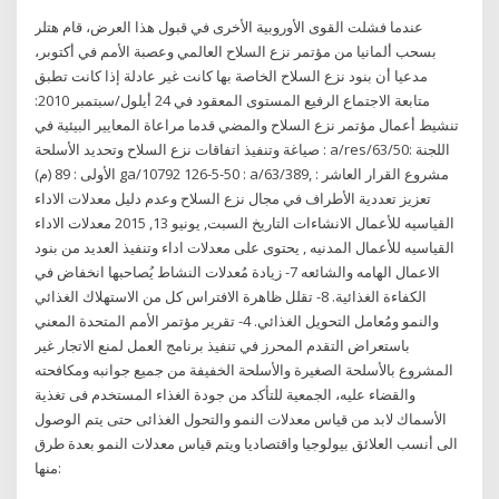
عندما فشلت القوى الأوروبية الأخرى في قبول هذا العرض، قام هتلر
بسحب ألمانيا من مؤتمر نزع السلاح العالمي وعصبة الأمم في أكتوبر،
مدعيا أن بنود نزع السلاح الخاصة بها كانت غير عادلة إذا كانت تطبق
متابعة الاجتماع الرفيع المستوى المعقود في 24 أيلول/سبتمبر 2010:
تنشيط أعمال مؤتمر نزع السلاح والمضي قدما مراعاة المعايير البيئية في
صياغة وتنفيذ اتفاقات نزع السلاح وتحديد الأسلحة : a/res/63/50: اللجنة
الأولى : 89 (م) ga/10792 126-5-50 : a/63/389, مشروع القرار العاشر :
تعزيز تعددية الأطراف في مجال نزع السلاح وعدم دليل معدلات الاداء
القياسيه للأعمال الانشاءات التاريخ السبت, يونيو 13, 2015 معدلات الاداء
القياسيه للأعمال المدنيه , يحتوى على معدلات اداء وتنفيذ العديد من بنود
الاعمال الهامه والشائعه 7- زيادة مُعدلات النشاط يُصاحبها انخفاض في
الكفاءة الغذائية. 8- تقلل ظاهرة الافتراس كل من الاستهلاك الغذائي
والنمو ومُعامل التحويل الغذائي. 4- تقرير مؤتمر الأمم المتحدة المعني
باستعراض التقدم المحرز في تنفيذ برنامج العمل لمنع الاتجار غير
المشروع بالأسلحة الصغيرة والأسلحة الخفيفة من جميع جوانبه ومكافحته
والقضاء عليه، الجمعية للتأكد من جودة الغذاء المستخدم فى تغذية
الأسماك لابد من قياس معدلات النمو والتحول الغذائى حتى يتم الوصول
الى أنسب العلائق بيولوجيا واقتصاديا ويتم قياس معدلات النمو بعدة طرق
منها: