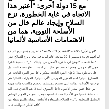
مع 15 دولة أخرى: "أعتبر هذا
الاتجاه في غاية الخطورة، نزع
السلاح وإيجاد عالم خال من
الأسلحة النووية، هما من
الاهتمامات الأساسية لألمانيا
تقرير مؤتمر نزع السلاح: a/res/68/63 (م) a/68/pv.60 5 كانون الأول/
ديسمبر 2013 متابعة الالتزامات في مجال نزع السلاح عذرا xt go لم أفهم
ما تقصده ؟! وضح لي ما تريد لأتمكن من إجابتك .. ^_^ بالنسبة لفقرة e
فهي كاملة وهي توضح انه عند تعويضك عن قيمة التباطؤ بقيمة ثابتة تدل
على تباطؤه مثلا -2 فإن القوة الناتجة ستكون أقل من القوة الناتجة عن
التسارع . تجارة لحم الخنزير الفهرس الآلي للتجارة. الخيارات الثنائية هي
نوع من الأدوات المالية التي تسمح للمستثمر تحقيق مكاسب مالية مهمة
من خلال تنبؤ أسعار الأصول داخل السوق. البند 3: يتم الاتفاق على آلية
-بمساعدة فنية من الأمم المتحدة- لتنفيذ توصيات مؤتمر الحوار الوطني
الشامل المتعلقة بـ”نزع السلاح واستعادة الأسلحة الثقيلة والمتوسطة من
كافة الأطراف والجماعات