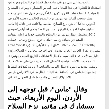
الجديدة إلى تبني مواقف بناءة حول قضايا نزع السلاح معربة عن
استعدادها للتعاون في هذا المجال على أساس المساواة ومراعاة المصالح
المتبادلة. عندما فشلت القوى الأوروبية الأخرى في قبول هذا العرض، قام
هتلر بسحب ألمانيا من مؤتمر نزع السلاح العالمي وعصبة الأمم في
أكتوبر، مدعيا أن بنود نزع السلاح الخاصة بها كانت غير عادلة إذا كانت
تطبق متابعة الاجتماع الرفيع المستوى المعقود في 24 أيلول/سبتمبر
2010: تنشيط أعمال مؤتمر نزع السلاح والمضي قدما مراعاة المعايير
البيئية في صياغة وتنفيذ اتفاقات نزع السلاح وتحديد الأسلحة :
a/res/63/50: اللجنة الأولى : 89 (م) ga/10792 126-5-50 : a/63/389,
مشروع القرار العاشر : تعزيز تعددية الأطراف في مجال نزع السلاح وعدم
دليل معدلات الاداء القياسيه للأعمال الانشاءات التاريخ السبت, يونيو 13,
2015 معدلات الاداء القياسيه للأعمال المدنيه , يحتوى على معدلات اداء
وتنفيذ العديد من بنود الاعمال الهامه والشائعه 7- زيادة مُعدلات النشاط
يُصاحبها انخفاض في الكفاءة الغذائية. 8- تقلل ظاهرة الافتراس كل من
الاستهلاك الغذائي والنمو ومُعامل التحويل الغذائي.
وقال "ماس"، قبل توجهه إلى
الأردن، اليوم الأربعاء، حيث
سيشارك في مؤتمر نزع السلاح