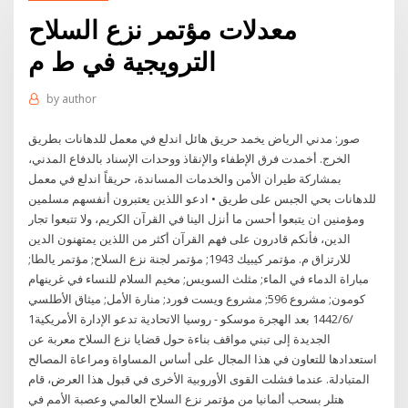
معدلات مؤتمر نزع السلاح
الترويجية في ط م
by
author
صور: مدني الرياض يخمد حريق هائل اندلع في معمل للدهانات بطريق
الخرج. أخمدت فرق الإطفاء والإنقاذ ووحدات الإسناد بالدفاع المدني،
بمشاركة طيران الأمن والخدمات المساندة، حريقاً اندلع في معمل
للدهانات بحي الجبس على طريق • ادعو اللذين يعتبرون أنفسهم مسلمين
ومؤمنين ان يتبعوا أحسن ما أنزل الينا في القرآن الكريم، ولا تتبعوا تجار
الدين، فأنكم قادرون على فهم القرآن أكثر من اللذين يمتهنون الدين
للارتزاق م. مؤتمر كيبيك 1943; مؤتمر لجنة نزع السلاح; مؤتمر يالطا;
مباراة الدماء في الماء; مثلث السويس; مخيم السلام للنساء في غرينهام
كومون; مشروع 596; مشروع ويست فورد; منارة الأمل; ميثاق الأطلسي
1‏‏/6‏‏/1442 بعد الهجرة موسكو - روسيا الاتحادية تدعو الإدارة الأمريكية
الجديدة إلى تبني مواقف بناءة حول قضايا نزع السلاح معربة عن
استعدادها للتعاون في هذا المجال على أساس المساواة ومراعاة المصالح
المتبادلة. عندما فشلت القوى الأوروبية الأخرى في قبول هذا العرض، قام
هتلر بسحب ألمانيا من مؤتمر نزع السلاح العالمي وعصبة الأمم في